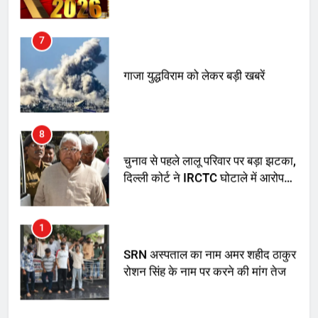
8
चुनाव से पहले लालू परिवार पर बड़ा झटका,
दिल्ली कोर्ट ने IRCTC घोटाले में आरोप
तय किए
1
SRN अस्पताल का नाम अमर शहीद ठाकुर
रोशन सिंह के नाम पर करने की मांग तेज
2
अमर शहीद ठाकुर रोशन सिंह के नाम पर
स्वरूप रानी नेहरू चिकित्सालय का
नामकरण करने की मांग को लेकर
अनिश्चितकालीन धरना शुरू