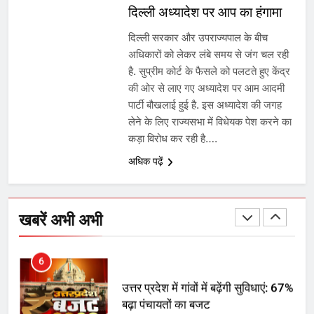
दिल्ली अध्यादेश पर आप का हंगामा
UP में ग्रामीण बिजली आपूर्ति से कृषि,
डेयरी, कुटीर उद्योग और स्वरोजगार को
दिल्ली सरकार और उपराज्यपाल के बीच
मिला बढ़ावा
अधिकारों को लेकर लंबे समय से जंग चल रही
है. सुप्रीम कोर्ट के फैसले को पलटते हुए केंद्र
5
की ओर से लाए गए अध्यादेश पर आम आदमी
पार्टी बौखलाई हुई है. इस अध्यादेश की जगह
राम की नगरी अयोध्या में आने वाले भक्तों
लेने के लिए राज्यसभा में विधेयक पेश करने का
का स्वागत करेगा लक्ष्मण द्वार
कड़ा विरोध कर रही है….
अधिक पढ़ें
6
उत्तर प्रदेश में गांवों में बढ़ेंगी सुविधाएं: 67%
बढ़ा पंचायतों का बजट
खबरें अभी अभी
7
गाजा युद्धविराम को लेकर बड़ी खबरें