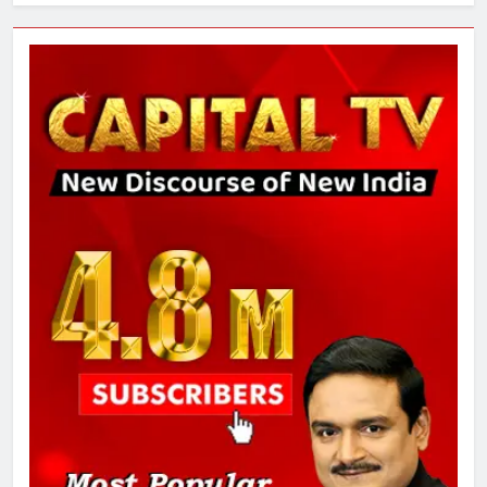
3
289 एकड़ भूमि पर विकसित होगा कार्बन-
फ्री डेटा सेंटर, हजारों उच्च-कुशल
रोजगार सृजन की संभावना
4
UP में ग्रामीण बिजली आपूर्ति से कृषि,
डेयरी, कुटीर उद्योग और स्वरोजगार को
मिला बढ़ावा
5
राम की नगरी अयोध्या में आने वाले भक्तों
का स्वागत करेगा लक्ष्मण द्वार
6
उत्तर प्रदेश में गांवों में बढ़ेंगी सुविधाएं: 67%