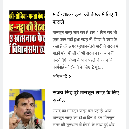
का स्वागत करेगा लक्ष्मण द्वार
मोदी-शाह-नड्डा की बैठक में लिए 3
फैसले
6
मानसून सत्र चल रहा है और 4 दिन बाद भी
उत्तर प्रदेश में गांवों में बढ़ेंगी सुविधाएं: 67%
कुछ काम नहीं हुआ सत्र में. विपक्ष ने सोच के
बढ़ा पंचायतों का बजट
रखा है की अगर प्रधानमंत्री मोदी ने सदन में
माफ़ी मांग भी ली तो भी सदन को काम नहीं
करने देंगे. विपक्ष के पास पहले से सदन कि
7
कार्यवाई को रोकने के लिए 2 मुद्दे…
अधिक पढ़ें
गाजा युद्धविराम को लेकर बड़ी खबरें
संजय सिंह पूरे मानसून सत्र के लिए
सस्पेंड
8
संसद का मॉनसुन सत्र चल रहा हैं, आज
चुनाव से पहले लालू परिवार पर बड़ा झटका,
मॉनसुन सत्र का चौथा दिन है. पर मॉनसुन
दिल्ली कोर्ट ने IRCTC घोटाले में आरोप
सत्र की शुरुआत ही हंगामें के साथ हुई और
तय किए