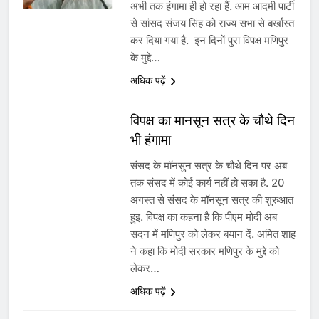
अभी तक हंगामा ही हो रहा हैं. आम आदमी पार्टी
1
से सांसद संजय सिंह को राज्य सभा से बर्खास्त
कर दिया गया है. इन दिनों पुरा विपक्ष मणिपुर
SRN अस्पताल का नाम अमर शहीद ठाकुर
के मुद्दे…
रोशन सिंह के नाम पर करने की मांग तेज
अधिक पढ़ें
2
विपक्ष का मानसून सत्र के चौथे दिन
भी हंगामा
अमर शहीद ठाकुर रोशन सिंह के नाम पर
स्वरूप रानी नेहरू चिकित्सालय का
संसद के मॉनसुन सत्र के चौथे दिन पर अब
नामकरण करने की मांग को लेकर
तक संसद में कोई कार्य नहीं हो सका है. 20
अनिश्चितकालीन धरना शुरू
अगस्त से संसद के मॉनसून सत्र की शुरुआत
3
हुइ. विपक्ष का कहना है कि पीएम मोदी अब
सदन में मणिपुर को लेकर बयान दें. अमित शाह
289 एकड़ भूमि पर विकसित होगा कार्बन-
ने कहा कि मोदी सरकार मणिपुर के मुद्दे को
फ्री डेटा सेंटर, हजारों उच्च-कुशल
लेकर…
रोजगार सृजन की संभावना
अधिक पढ़ें
4