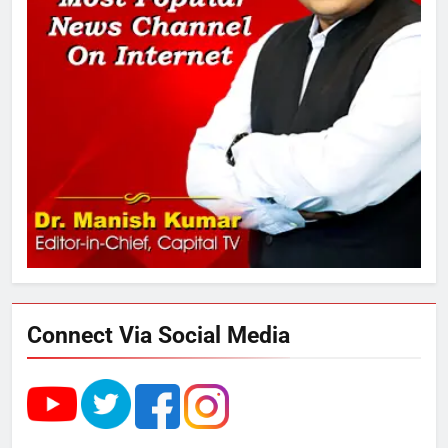
बढ़ा पंचायतों का बजट
7
गाजा युद्धविराम को लेकर बड़ी खबरें
8
चुनाव से पहले लालू परिवार पर बड़ा झटका,
दिल्ली कोर्ट ने IRCTC घोटाले में आरोप
तय किए
Connect Via Social Media