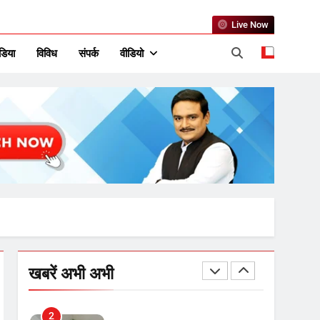
उत्तर प्रदेश में गांवों में बढ़ेंगी
Live Now
सुविधाएं: 67% बढ़ा पंचायतों का
बजट
डिया
विविध
संपर्क
वीडियो
7
गाजा युद्धविराम को लेकर बड़ी खबरें
8
चुनाव से पहले लालू परिवार पर बड़ा
झटका, दिल्ली कोर्ट ने IRCTC
घोटाले में आरोप तय किए
1
SRN अस्पताल का नाम अमर
खबरें अभी अभी
शहीद ठाकुर रोशन सिंह के नाम पर
करने की मांग तेज
2