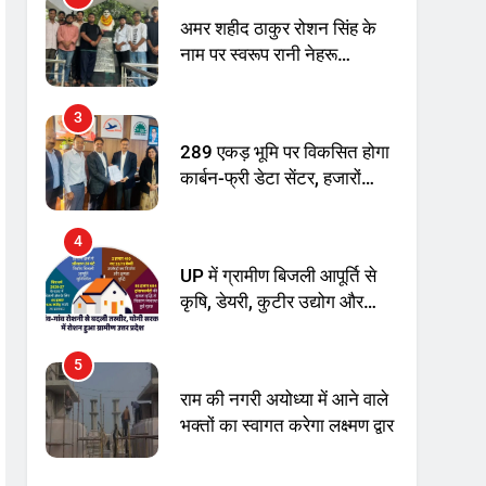
अमर शहीद ठाकुर रोशन सिंह के
नाम पर स्वरूप रानी नेहरू
चिकित्सालय का नामकरण करने
की मांग को लेकर
3
अनिश्चितकालीन धरना शुरू
289 एकड़ भूमि पर विकसित होगा
कार्बन-फ्री डेटा सेंटर, हजारों
उच्च-कुशल रोजगार सृजन की
संभावना
4
UP में ग्रामीण बिजली आपूर्ति से
कृषि, डेयरी, कुटीर उद्योग और
स्वरोजगार को मिला बढ़ावा
5
राम की नगरी अयोध्या में आने वाले
भक्तों का स्वागत करेगा लक्ष्मण द्वार