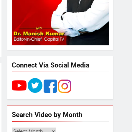
2
अमर शहीद ठाकुर रोशन सिंह के
नाम पर स्वरूप रानी नेहरू
चिकित्सालय का नामकरण करने
की मांग को लेकर
3
अनिश्चितकालीन धरना शुरू
289 एकड़ भूमि पर विकसित होगा
कार्बन-फ्री डेटा सेंटर, हजारों
उच्च-कुशल रोजगार सृजन की
Connect Via Social Media
संभावना
4
UP में ग्रामीण बिजली आपूर्ति से
कृषि, डेयरी, कुटीर उद्योग और
स्वरोजगार को मिला बढ़ावा
5
राम की नगरी अयोध्या में आने वाले
Search Video by Month
भक्तों का स्वागत करेगा लक्ष्मण द्वार
Search