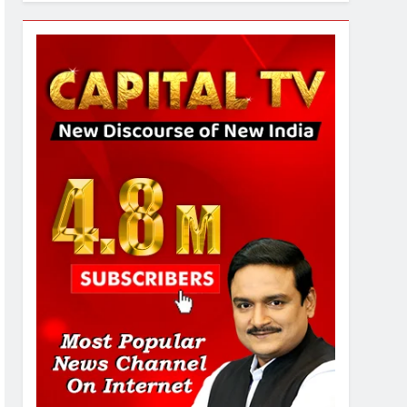
7
गाजा युद्धविराम को लेकर बड़ी खबरें
8
चुनाव से पहले लालू परिवार पर बड़ा
झटका, दिल्ली कोर्ट ने IRCTC
घोटाले में आरोप तय किए
1
SRN अस्पताल का नाम अमर
शहीद ठाकुर रोशन सिंह के नाम पर
करने की मांग तेज
2
अमर शहीद ठाकुर रोशन सिंह के
नाम पर स्वरूप रानी नेहरू
चिकित्सालय का नामकरण करने