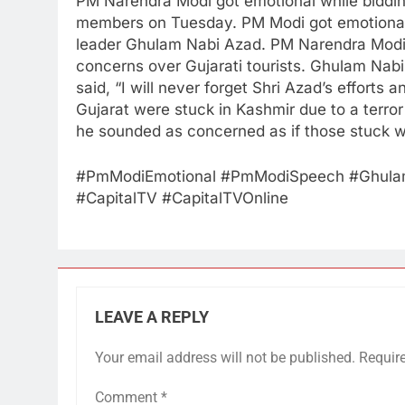
PM Narendra Modi got emotional while biddin
members on Tuesday. PM Modi got emotional 
leader Ghulam Nabi Azad. PM Narendra Modi
concerns over Gujarati tourists. Ghulam Nab
said, “I will never forget Shri Azad’s efforts
Gujarat were stuck in Kashmir due to a terro
he sounded as concerned as if those stuck 
#PmModiEmotional​ #PmModiSpeech​ #Ghulam
#CapitalTV​ #CapitalTVOnline
LEAVE A REPLY
Your email address will not be published.
Requir
Comment
*