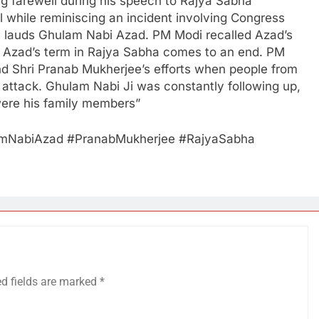
g farewell during his speech to Rajya Sabha
while reminiscing an incident involving Congress
 lauds Ghulam Nabi Azad. PM Modi recalled Azad’s
i Azad’s term in Rajya Sabha comes to an end. PM
 and Shri Pranab Mukherjee’s efforts when people from
r attack. Ghulam Nabi Ji was constantly following up,
were his family members”
NabiAzad​ #PranabMukherjee​ #RajyaSabha​
ed fields are marked
*