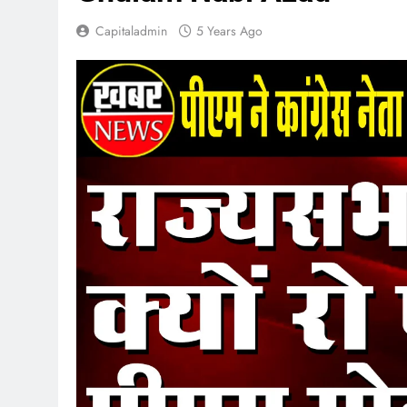
Capitaladmin
5 Years Ago