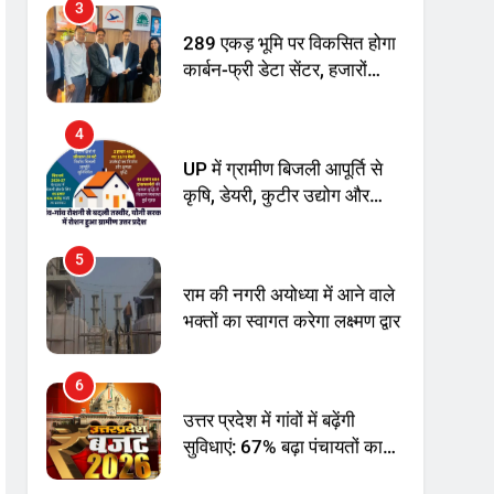
अनिश्चितकालीन धरना शुरू
289 एकड़ भूमि पर विकसित होगा
कार्बन-फ्री डेटा सेंटर, हजारों
उच्च-कुशल रोजगार सृजन की
संभावना
4
UP में ग्रामीण बिजली आपूर्ति से
कृषि, डेयरी, कुटीर उद्योग और
स्वरोजगार को मिला बढ़ावा
5
राम की नगरी अयोध्या में आने वाले
भक्तों का स्वागत करेगा लक्ष्मण द्वार
6
उत्तर प्रदेश में गांवों में बढ़ेंगी
सुविधाएं: 67% बढ़ा पंचायतों का
बजट