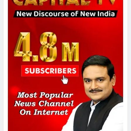
7
चुनाव से पहले लालू परिवार पर बड़ा झटका,
दिल्ली कोर्ट ने IRCTC घोटाले में आरोप
तय किए
8
सुप्रीम कोर्ट ने राहुल गांधी के ‘वोट चोरी’
के आरोप खारिज किए, शेखपुरा में पीएम की
मां को गाली पर कोर्ट का समन जारी
1
अमर शहीद ठाकुर रोशन सिंह के नाम पर
स्वरूप रानी नेहरू चिकित्सालय का
नामकरण करने की मांग को लेकर
अनिश्चितकालीन धरना शुरू
2