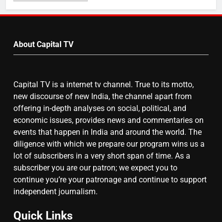
Video
by
6
Month
About Capital TV
गाजा युद्धविराम को लेकर बड़ी खबरें
Capital TV is a internet tv channel. True to its motto,
7
new discourse of new India, the channel apart from
चुनाव से पहले लालू परिवार पर बड़ा झटका,
offering in-depth analyses on social, political, and
दिल्ली कोर्ट ने IRCTC घोटाले में आरोप
economic issues, provides news and commentaries on
तय किए
events that happen in India and around the world. The
diligence with which we prepare our program wins us a
8
lot of subscribers in a very short span of time. As a
subscriber you are our patron; we expect you to
सुप्रीम कोर्ट ने राहुल गांधी के ‘वोट चोरी’
continue you’re your patronage and continue to support
के आरोप खारिज किए, शेखपुरा में पीएम की
independent journalism.
मां को गाली पर कोर्ट का समन जारी
Quick Links