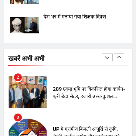
सुप्रीम कोर्ट ने राहुल गांधी के ‘वोट चोरी’
के आरोप खारिज किए, शेखपुरा में पीएम की
देश भर में मनाया गया शिक्षक दिवस
मां को गाली पर कोर्ट का समन जारी
1
अमर शहीद ठाकुर रोशन सिंह के नाम पर
स्वरूप रानी नेहरू चिकित्सालय का
खबरें अभी अभी
नामकरण करने की मांग को लेकर
अनिश्चितकालीन धरना शुरू
2
289 एकड़ भूमि पर विकसित होगा कार्बन-
फ्री डेटा सेंटर, हजारों उच्च-कुशल
रोजगार सृजन की संभावना
3
UP में ग्रामीण बिजली आपूर्ति से कृषि,