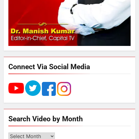
289 एकड़ भूमि पर विकसित होगा कार्बन-
फ्री डेटा सेंटर, हजारों उच्च-कुशल
रोजगार सृजन की संभावना
3
UP में ग्रामीण बिजली आपूर्ति से कृषि,
डेयरी, कुटीर उद्योग और स्वरोजगार को
मिला बढ़ावा
Connect Via Social Media
4
राम की नगरी अयोध्या में आने वाले भक्तों
का स्वागत करेगा लक्ष्मण द्वार
5
Search Video by Month
उत्तर प्रदेश में गांवों में बढ़ेंगी सुविधाएं: 67%
बढ़ा पंचायतों का बजट
Search