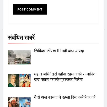
5
उत्तर प्रदेश में गांवों में बढ़ेंगी सुविधाएं: 67%
बढ़ा पंचायतों का बजट
संबंधित खबरें
6
सिक्किम तीस्ता III नदी बांध आपदा
गाजा युद्धविराम को लेकर बड़ी खबरें
7
महान अभिनेत्री वहीदा रहमान को सम्मानित
दादा साहब फाल्के पुरस्कार मिलेगा
चुनाव से पहले लालू परिवार पर बड़ा झटका,
दिल्ली कोर्ट ने IRCTC घोटाले में आरोप
तय किए
कैसे अल कायदा ने दहला दिया अमेरिका को
8