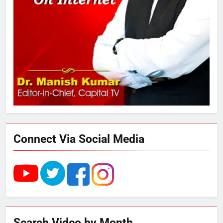
अनिश्चितकालीन धरना शुरू
3
289 एकड़ भूमि पर विकसित होगा कार्बन-
फ्री डेटा सेंटर, हजारों उच्च-कुशल
रोजगार सृजन की संभावना
4
UP में ग्रामीण बिजली आपूर्ति से कृषि,
डेयरी, कुटीर उद्योग और स्वरोजगार को
मिला बढ़ावा
Connect Via Social Media
5
राम की नगरी अयोध्या में आने वाले भक्तों
का स्वागत करेगा लक्ष्मण द्वार
6
Search Video by Month