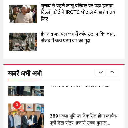
तय किए
चुनाव से पहले लालू परिवार पर बड़ा झटका,
दिल्ली कोर्ट ने IRCTC घोटाले में आरोप तय
1
किए
SRN अस्पताल का नाम अमर शहीद ठाकुर
रोशन सिंह के नाम पर करने की मांग तेज
ईरान-इजरायल जंग में कांप उठा पाकिस्तान,
संसद में उठा एटम बम का मुद्दा
2
अमर शहीद ठाकुर रोशन सिंह के नाम पर
स्वरूप रानी नेहरू चिकित्सालय का
खबरें अभी अभी
नामकरण करने की मांग को लेकर
अनिश्चितकालीन धरना शुरू
3
289 एकड़ भूमि पर विकसित होगा कार्बन-
फ्री डेटा सेंटर, हजारों उच्च-कुशल
रोजगार सृजन की संभावना