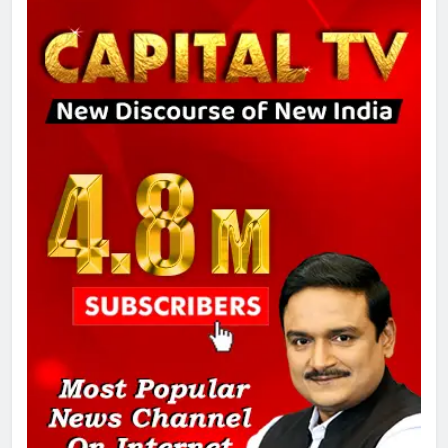
गाजा युद्धविराम को लेकर बड़ी खबरें
8
चुनाव से पहले लालू परिवार पर बड़ा झटका,
दिल्ली कोर्ट ने IRCTC घोटाले में आरोप
तय किए
1
SRN अस्पताल का नाम अमर शहीद ठाकुर
रोशन सिंह के नाम पर करने की मांग तेज
2
अमर शहीद ठाकुर रोशन सिंह के नाम पर
स्वरूप रानी नेहरू चिकित्सालय का
नामकरण करने की मांग को लेकर