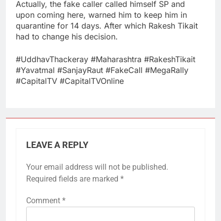
Actually, the fake caller called himself SP and
upon coming here, warned him to keep him in
quarantine for 14 days. After which Rakesh Tikait
had to change his decision.
#UddhavThackeray​ #Maharashtra​ #RakeshTikait​
#Yavatmal​ #SanjayRaut​ #FakeCall​ #MegaRally​
#CapitalTV​ #CapitalTVOnline​
LEAVE A REPLY
Your email address will not be published.
Required fields are marked
*
Comment
*