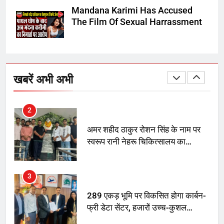
Mandana Karimi Has Accused
रोशन सिंह के नाम पर करने की मांग तेज
The Film Of Sexual Harrassment
2
अमर शहीद ठाकुर रोशन सिंह के नाम पर
स्वरूप रानी नेहरू चिकित्सालय का
खबरें अभी अभी
नामकरण करने की मांग को लेकर
अनिश्चितकालीन धरना शुरू
3
289 एकड़ भूमि पर विकसित होगा कार्बन-
फ्री डेटा सेंटर, हजारों उच्च-कुशल
रोजगार सृजन की संभावना
4
UP में ग्रामीण बिजली आपूर्ति से कृषि,
डेयरी, कुटीर उद्योग और स्वरोजगार को
मिला बढ़ावा