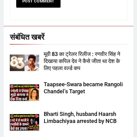
6
उत्तर प्रदेश में गांवों में बढ़ेंगी सुविधाएं: 67%
बढ़ा पंचायतों का बजट
संबंधित खबरें
7
मूवी 83 का ट्रेलर रिलीज : रणवीर सिंह ने
गाजा युद्धविराम को लेकर बड़ी खबरें
दिखाया कपिल देव ने कैसे जीता था देश के
लिए पहला वर्ल्ड कप
Taapsee-Swara became Rangoli
8
Chandel’s Target
चुनाव से पहले लालू परिवार पर बड़ा झटका,
दिल्ली कोर्ट ने IRCTC घोटाले में आरोप
तय किए
Bharti Singh, husband Haarsh
Limbachiyaa arrested by NCB
1
SRN अस्पताल का नाम अमर शहीद ठाकुर