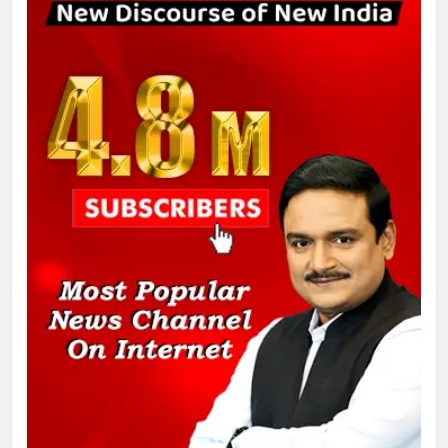
चुनाव से पहले लालू परिवार पर बड़ा झटका,
दिल्ली कोर्ट ने IRCTC घोटाले में आरोप
तय किए
1
SRN अस्पताल का नाम अमर शहीद ठाकुर
रोशन सिंह के नाम पर करने की मांग तेज
2
अमर शहीद ठाकुर रोशन सिंह के नाम पर
स्वरूप रानी नेहरू चिकित्सालय का
नामकरण करने की मांग को लेकर
अनिश्चितकालीन धरना शुरू
3
289 एकड़ भूमि पर विकसित होगा कार्बन-
फ्री डेटा सेंटर, हजारों उच्च-कुशल