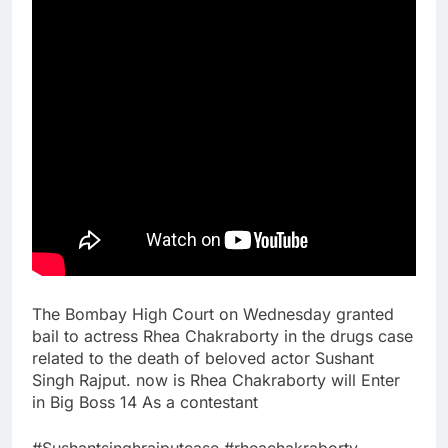
The Bombay High Court on Wednesday granted
bail to actress Rhea Chakraborty in the drugs case
related to the death of beloved actor Sushant
Singh Rajput. now is Rhea Chakraborty will Enter
in Big Boss 14 As a contestant
#Sushantsinghrajputcase #rheachakraborty