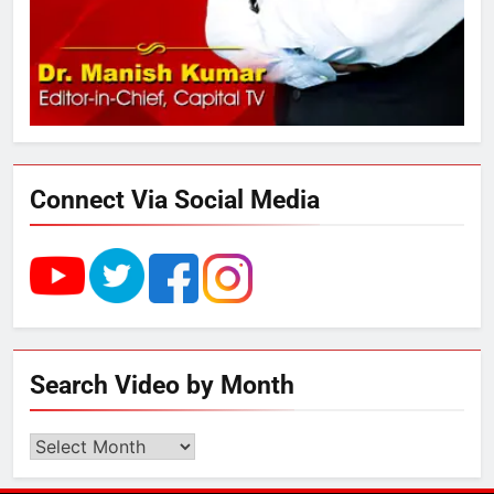
रोजगार सृजन की संभावना
4
UP में ग्रामीण बिजली आपूर्ति से कृषि,
डेयरी, कुटीर उद्योग और स्वरोजगार को
मिला बढ़ावा
Connect Via Social Media
5
राम की नगरी अयोध्या में आने वाले भक्तों
का स्वागत करेगा लक्ष्मण द्वार
6
Search Video by Month
उत्तर प्रदेश में गांवों में बढ़ेंगी सुविधाएं: 67%
बढ़ा पंचायतों का बजट
Search
Video