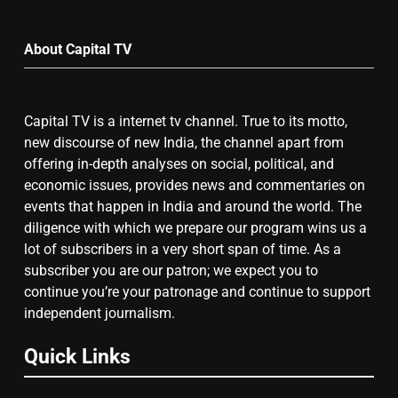
by
7
Month
About Capital TV
गाजा युद्धविराम को लेकर बड़ी खबरें
Capital TV is a internet tv channel. True to its motto,
8
new discourse of new India, the channel apart from
offering in-depth analyses on social, political, and
चुनाव से पहले लालू परिवार पर बड़ा झटका,
economic issues, provides news and commentaries on
दिल्ली कोर्ट ने IRCTC घोटाले में आरोप
events that happen in India and around the world. The
तय किए
diligence with which we prepare our program wins us a
lot of subscribers in a very short span of time. As a
subscriber you are our patron; we expect you to
continue you’re your patronage and continue to support
independent journalism.
Quick Links