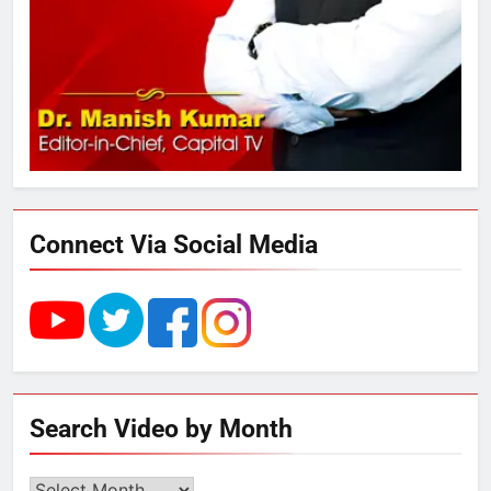
289 एकड़ भूमि पर विकसित होगा कार्बन-
फ्री डेटा सेंटर, हजारों उच्च-कुशल
रोजगार सृजन की संभावना
4
UP में ग्रामीण बिजली आपूर्ति से कृषि,
डेयरी, कुटीर उद्योग और स्वरोजगार को
मिला बढ़ावा
Connect Via Social Media
5
राम की नगरी अयोध्या में आने वाले भक्तों
का स्वागत करेगा लक्ष्मण द्वार
6
Search Video by Month
उत्तर प्रदेश में गांवों में बढ़ेंगी सुविधाएं: 67%
बढ़ा पंचायतों का बजट
Search