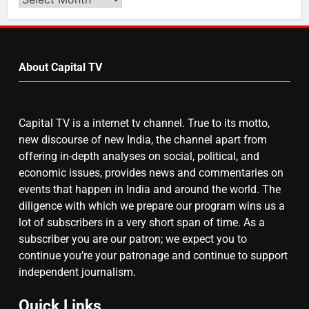
Video
by
7
Month
About Capital TV
गाजा युद्धविराम को लेकर बड़ी खबरें
Capital TV is a internet tv channel. True to its motto,
8
new discourse of new India, the channel apart from
चुनाव से पहले लालू परिवार पर बड़ा झटका,
offering in-depth analyses on social, political, and
दिल्ली कोर्ट ने IRCTC घोटाले में आरोप
economic issues, provides news and commentaries on
तय किए
events that happen in India and around the world. The
diligence with which we prepare our program wins us a
lot of subscribers in a very short span of time. As a
subscriber you are our patron; we expect you to
continue you’re your patronage and continue to support
independent journalism.
Quick Links