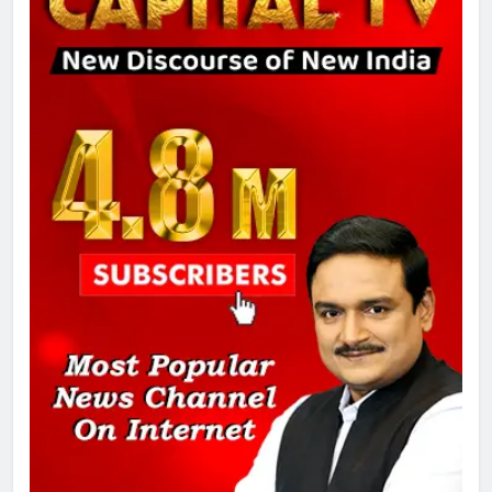
8
चुनाव से पहले लालू परिवार पर बड़ा झटका,
दिल्ली कोर्ट ने IRCTC घोटाले में आरोप
तय किए
1
SRN अस्पताल का नाम अमर शहीद ठाकुर
रोशन सिंह के नाम पर करने की मांग तेज
2
अमर शहीद ठाकुर रोशन सिंह के नाम पर
स्वरूप रानी नेहरू चिकित्सालय का
नामकरण करने की मांग को लेकर
अनिश्चितकालीन धरना शुरू
3