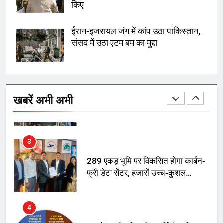
किए
SRN अस्पताल का नाम अमर शहीद ठाकुर
रोशन सिंह के नाम पर करने की मांग तेज
ईरान-इजरायल जंग में कांप उठा पाकिस्तान,
संसद में उठा एटम बम का मुद्दा
2
अमर शहीद ठाकुर रोशन सिंह के नाम पर
स्वरूप रानी नेहरू चिकित्सालय का
खबरें अभी अभी
नामकरण करने की मांग को लेकर
अनिश्चितकालीन धरना शुरू
3
289 एकड़ भूमि पर विकसित होगा कार्बन-
फ्री डेटा सेंटर, हजारों उच्च-कुशल
रोजगार सृजन की संभावना
4
UP में ग्रामीण बिजली आपूर्ति से कृषि,