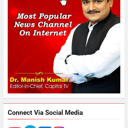
2
अमर शहीद ठाकुर रोशन सिंह के नाम पर
स्वरूप रानी नेहरू चिकित्सालय का
नामकरण करने की मांग को लेकर
अनिश्चितकालीन धरना शुरू
3
289 एकड़ भूमि पर विकसित होगा कार्बन-
फ्री डेटा सेंटर, हजारों उच्च-कुशल
रोजगार सृजन की संभावना
4
UP में ग्रामीण बिजली आपूर्ति से कृषि,
डेयरी, कुटीर उद्योग और स्वरोजगार को
मिला बढ़ावा
Connect Via Social Media
5