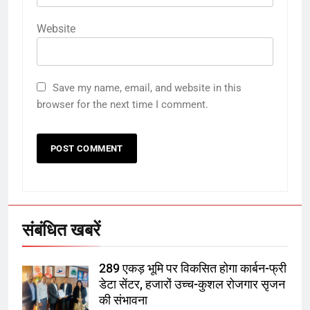
Website
5
Save my name, email, and website in this
राम की नगरी अयोध्या में आने वाले भक्तों
browser for the next time I comment.
का स्वागत करेगा लक्ष्मण द्वार
6
उत्तर प्रदेश में गांवों में बढ़ेंगी सुविधाएं: 67%
बढ़ा पंचायतों का बजट
संबंधित खबरें
7
289 एकड़ भूमि पर विकसित होगा कार्बन-फ्री
गाजा युद्धविराम को लेकर बड़ी खबरें
डेटा सेंटर, हजारों उच्च-कुशल रोजगार सृजन
की संभावना