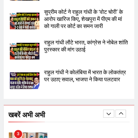
सुप्रीम कोर्ट ने राहुल गांधी के ‘वोट चोरी’ के
8
आरोप खारिज किए, शेखपुरा में पीएम की मां
चुनाव से पहले लालू परिवार पर बड़ा झटका,
को गाली पर कोर्ट का समन जारी
दिल्ली कोर्ट ने IRCTC घोटाले में आरोप
तय किए
राहुल गांधी लौटे भारत, कांग्रेस ने नोबेल शांति
पुरस्कार की मांग उठाई
1
SRN अस्पताल का नाम अमर शहीद ठाकुर
रोशन सिंह के नाम पर करने की मांग तेज
राहुल गांधी ने कोलंबिया में भारत के लोकतंत्र
पर उठाए सवाल, भाजपा ने किया पलटवार
2
अमर शहीद ठाकुर रोशन सिंह के नाम पर
स्वरूप रानी नेहरू चिकित्सालय का
खबरें अभी अभी
नामकरण करने की मांग को लेकर
अनिश्चितकालीन धरना शुरू
3