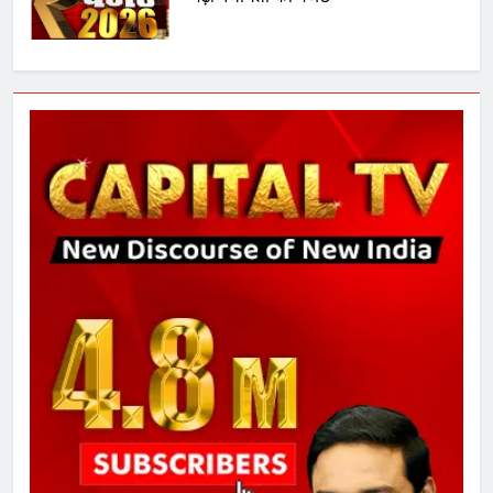
7
गाजा युद्धविराम को लेकर बड़ी खबरें
8
चुनाव से पहले लालू परिवार पर बड़ा झटका,
दिल्ली कोर्ट ने IRCTC घोटाले में आरोप
तय किए
1
SRN अस्पताल का नाम अमर शहीद ठाकुर
रोशन सिंह के नाम पर करने की मांग तेज