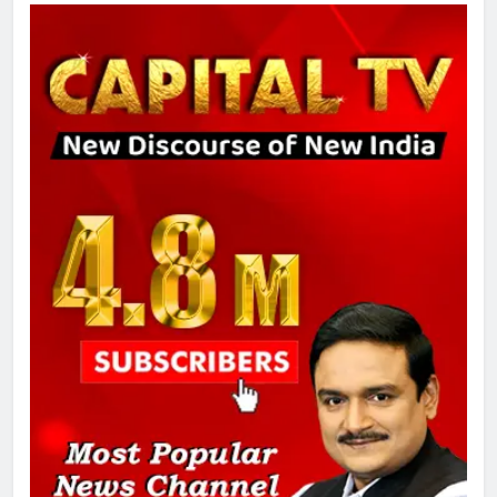
गाजा युद्धविराम को लेकर बड़ी खबरें
8
चुनाव से पहले लालू परिवार पर बड़ा झटका,
दिल्ली कोर्ट ने IRCTC घोटाले में आरोप
तय किए
1
SRN अस्पताल का नाम अमर शहीद ठाकुर
रोशन सिंह के नाम पर करने की मांग तेज
2
अमर शहीद ठाकुर रोशन सिंह के नाम पर
स्वरूप रानी नेहरू चिकित्सालय का