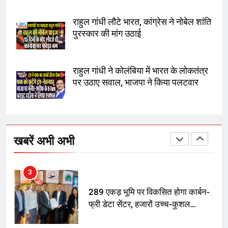
दिल्ली कोर्ट ने IRCTC घोटाले में आरोप
तय किए
राहुल गांधी लौटे भारत, कांग्रेस ने नोबेल शांति
पुरस्कार की मांग उठाई
1
SRN अस्पताल का नाम अमर शहीद ठाकुर
रोशन सिंह के नाम पर करने की मांग तेज
राहुल गांधी ने कोलंबिया में भारत के लोकतंत्र
पर उठाए सवाल, भाजपा ने किया पलटवार
2
अमर शहीद ठाकुर रोशन सिंह के नाम पर
स्वरूप रानी नेहरू चिकित्सालय का
खबरें अभी अभी
नामकरण करने की मांग को लेकर
अनिश्चितकालीन धरना शुरू
3
289 एकड़ भूमि पर विकसित होगा कार्बन-
फ्री डेटा सेंटर, हजारों उच्च-कुशल
रोजगार सृजन की संभावना