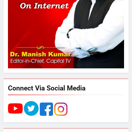
नामकरण करने की मांग को लेकर
अनिश्चितकालीन धरना शुरू
3
289 एकड़ भूमि पर विकसित होगा कार्बन-
फ्री डेटा सेंटर, हजारों उच्च-कुशल
रोजगार सृजन की संभावना
4
UP में ग्रामीण बिजली आपूर्ति से कृषि,
डेयरी, कुटीर उद्योग और स्वरोजगार को
मिला बढ़ावा
Connect Via Social Media
5
राम की नगरी अयोध्या में आने वाले भक्तों
का स्वागत करेगा लक्ष्मण द्वार
6