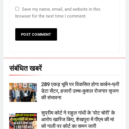
Save my name, email, and website in this
राम की नगरी अयोध्या में आने वाले भक्तों
browser for the next time I comment.
का स्वागत करेगा लक्ष्मण द्वार
6
उत्तर प्रदेश में गांवों में बढ़ेंगी सुविधाएं: 67%
बढ़ा पंचायतों का बजट
संबंधित खबरें
7
289 एकड़ भूमि पर विकसित होगा कार्बन-फ्री
गाजा युद्धविराम को लेकर बड़ी खबरें
डेटा सेंटर, हजारों उच्च-कुशल रोजगार सृजन
की संभावना
सुप्रीम कोर्ट ने राहुल गांधी के ‘वोट चोरी’ के
8
आरोप खारिज किए, शेखपुरा में पीएम की मां
चुनाव से पहले लालू परिवार पर बड़ा झटका,
को गाली पर कोर्ट का समन जारी