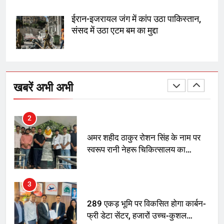
SRN अस्पताल का नाम अमर शहीद ठाकुर
ईरान-इजरायल जंग में कांप उठा पाकिस्तान,
रोशन सिंह के नाम पर करने की मांग तेज
संसद में उठा एटम बम का मुद्दा
2
अमर शहीद ठाकुर रोशन सिंह के नाम पर
खबरें अभी अभी
स्वरूप रानी नेहरू चिकित्सालय का
नामकरण करने की मांग को लेकर
अनिश्चितकालीन धरना शुरू
3
289 एकड़ भूमि पर विकसित होगा कार्बन-
फ्री डेटा सेंटर, हजारों उच्च-कुशल
रोजगार सृजन की संभावना
4
UP में ग्रामीण बिजली आपूर्ति से कृषि,
डेयरी, कुटीर उद्योग और स्वरोजगार को