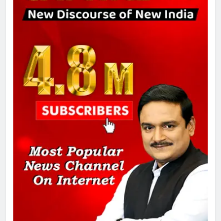
8
चुनाव से पहले लालू परिवार पर बड़ा झटका,
दिल्ली कोर्ट ने IRCTC घोटाले में आरोप
तय किए
1
SRN अस्पताल का नाम अमर शहीद ठाकुर
रोशन सिंह के नाम पर करने की मांग तेज
2
अमर शहीद ठाकुर रोशन सिंह के नाम पर
स्वरूप रानी नेहरू चिकित्सालय का
नामकरण करने की मांग को लेकर
अनिश्चितकालीन धरना शुरू
3
289 एकड़ भूमि पर विकसित होगा कार्बन-