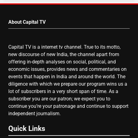
by
7
Month
About Capital TV
गाजा युद्धविराम को लेकर बड़ी खबरें
Capital TV is a internet tv channel. True to its motto,
8
new discourse of new India, the channel apart from
offering in-depth analyses on social, political, and
चुनाव से पहले लालू परिवार पर बड़ा झटका,
economic issues, provides news and commentaries on
दिल्ली कोर्ट ने IRCTC घोटाले में आरोप
events that happen in India and around the world. The
तय किए
diligence with which we prepare our program wins us a
lot of subscribers in a very short span of time. As a
subscriber you are our patron; we expect you to
continue you’re your patronage and continue to support
independent journalism.
Quick Links