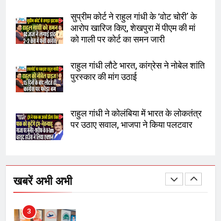
सुप्रीम कोर्ट ने राहुल गांधी के ‘वोट चोरी’ के
8
आरोप खारिज किए, शेखपुरा में पीएम की मां
चुनाव से पहले लालू परिवार पर बड़ा झटका,
को गाली पर कोर्ट का समन जारी
दिल्ली कोर्ट ने IRCTC घोटाले में आरोप
तय किए
राहुल गांधी लौटे भारत, कांग्रेस ने नोबेल शांति
पुरस्कार की मांग उठाई
1
SRN अस्पताल का नाम अमर शहीद ठाकुर
रोशन सिंह के नाम पर करने की मांग तेज
राहुल गांधी ने कोलंबिया में भारत के लोकतंत्र
पर उठाए सवाल, भाजपा ने किया पलटवार
2
अमर शहीद ठाकुर रोशन सिंह के नाम पर
स्वरूप रानी नेहरू चिकित्सालय का
खबरें अभी अभी
नामकरण करने की मांग को लेकर
अनिश्चितकालीन धरना शुरू
3