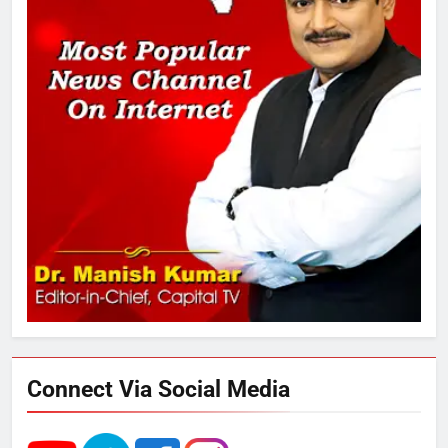
2
अमर शहीद ठाकुर रोशन सिंह के नाम पर
स्वरूप रानी नेहरू चिकित्सालय का
नामकरण करने की मांग को लेकर
अनिश्चितकालीन धरना शुरू
3
289 एकड़ भूमि पर विकसित होगा कार्बन-
फ्री डेटा सेंटर, हजारों उच्च-कुशल
रोजगार सृजन की संभावना
4
UP में ग्रामीण बिजली आपूर्ति से कृषि,
डेयरी, कुटीर उद्योग और स्वरोजगार को
मिला बढ़ावा
Connect Via Social Media
5
राम की नगरी अयोध्या में आने वाले भक्तों