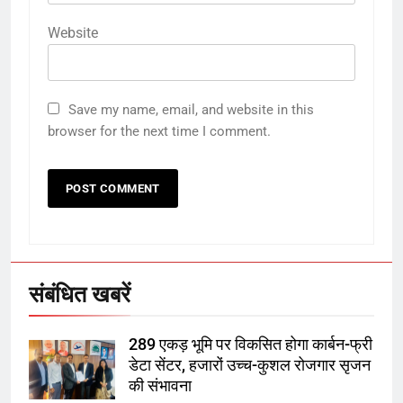
Website
5
Save my name, email, and website in this
राम की नगरी अयोध्या में आने वाले भक्तों
browser for the next time I comment.
का स्वागत करेगा लक्ष्मण द्वार
6
उत्तर प्रदेश में गांवों में बढ़ेंगी सुविधाएं: 67%
बढ़ा पंचायतों का बजट
संबंधित खबरें
7
289 एकड़ भूमि पर विकसित होगा कार्बन-फ्री
गाजा युद्धविराम को लेकर बड़ी खबरें
डेटा सेंटर, हजारों उच्च-कुशल रोजगार सृजन
की संभावना