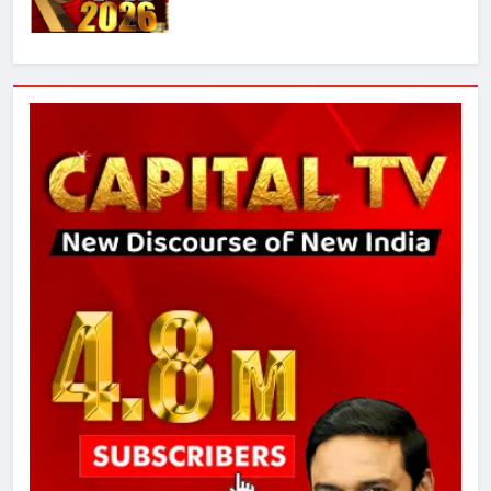
7
गाजा युद्धविराम को लेकर बड़ी खबरें
8
चुनाव से पहले लालू परिवार पर बड़ा झटका,
दिल्ली कोर्ट ने IRCTC घोटाले में आरोप
तय किए
1
SRN अस्पताल का नाम अमर शहीद ठाकुर
रोशन सिंह के नाम पर करने की मांग तेज