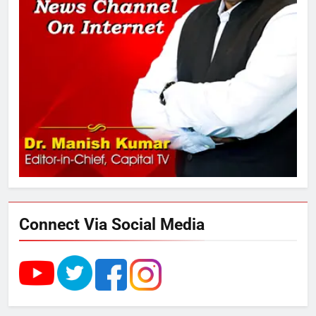
स्वरूप रानी नेहरू चिकित्सालय का
नामकरण करने की मांग को लेकर
अनिश्चितकालीन धरना शुरू
3
289 एकड़ भूमि पर विकसित होगा कार्बन-
फ्री डेटा सेंटर, हजारों उच्च-कुशल
रोजगार सृजन की संभावना
4
UP में ग्रामीण बिजली आपूर्ति से कृषि,
डेयरी, कुटीर उद्योग और स्वरोजगार को
मिला बढ़ावा
Connect Via Social Media
5
राम की नगरी अयोध्या में आने वाले भक्तों
का स्वागत करेगा लक्ष्मण द्वार