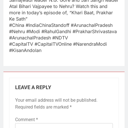
Atal Bihari Vajpayee to Nehru? Watch this and
more in today’s episode of, “Khari Baat, Prakhar
Ke Sath”
#China #IndiaChinaStandoff #ArunachalPradesh
#Nehru #Modi #RahulGandhi #PrakharShrivastava
#ArunachalPradesh #NDTV
#CapitalTV #CapitalTVOnline #NarendraModi
#KisanAndolan
LEAVE A REPLY
Your email address will not be published.
Required fields are marked
*
Comment
*