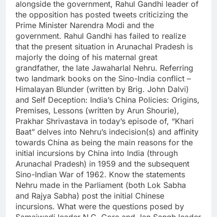
alongside the government, Rahul Gandhi leader of
the opposition has posted tweets criticizing the
Prime Minister Narendra Modi and the
government. Rahul Gandhi has failed to realize
that the present situation in Arunachal Pradesh is
majorly the doing of his maternal great
grandfather, the late Jawaharlal Nehru. Referring
two landmark books on the Sino-India conflict –
Himalayan Blunder (written by Brig. John Dalvi)
and Self Deception: India’s China Policies: Origins,
Premises, Lessons (written by Arun Shourie),
Prakhar Shrivastava in today’s episode of, “Khari
Baat” delves into Nehru’s indecision(s) and affinity
towards China as being the main reasons for the
initial incursions by China into India (through
Arunachal Pradesh) in 1959 and the subsequent
Sino-Indian War of 1962. Know the statements
Nehru made in the Parliament (both Lok Sabha
and Rajya Sabha) post the initial Chinese
incursions. What were the questions posed by
Samajwadi leader N.G. Gore and Jan Sangh leader