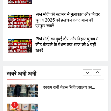
चुनाव से पहले लालू परिवार पर बड़ा झटका,
दिल्ली कोर्ट ने IRCTC घोटाले में आरोप
तय किए
PM मोदी की स्टार्मर से मुलाकात और बिहार
चुनाव 2025 की हलचल तक: आज की
1
प्रमुख खबरें
SRN अस्पताल का नाम अमर शहीद ठाकुर
PM मोदी का मुंबई दौरा और बिहार चुनाव में
रोशन सिंह के नाम पर करने की मांग तेज
सीट बंटवारे के मंथन तक आज की 5 बड़ी
खबरें
2
अमर शहीद ठाकुर रोशन सिंह के नाम पर
स्वरूप रानी नेहरू चिकित्सालय का
खबरें अभी अभी
नामकरण करने की मांग को लेकर
अनिश्चितकालीन धरना शुरू
3
289 एकड़ भूमि पर विकसित होगा कार्बन-
फ्री डेटा सेंटर, हजारों उच्च-कुशल
रोजगार सृजन की संभावना