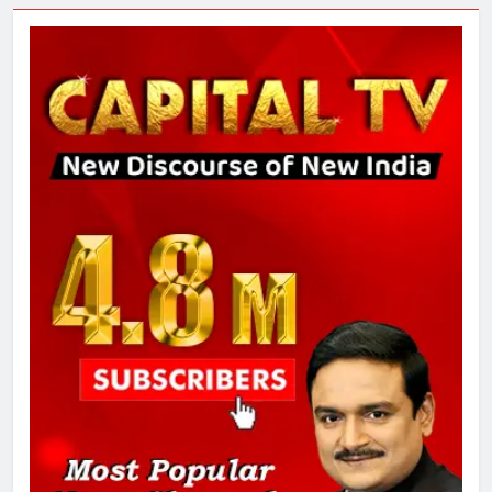
गाजा युद्धविराम को लेकर बड़ी खबरें
8
चुनाव से पहले लालू परिवार पर बड़ा झटका,
दिल्ली कोर्ट ने IRCTC घोटाले में आरोप
तय किए
1
SRN अस्पताल का नाम अमर शहीद ठाकुर
रोशन सिंह के नाम पर करने की मांग तेज
2
अमर शहीद ठाकुर रोशन सिंह के नाम पर