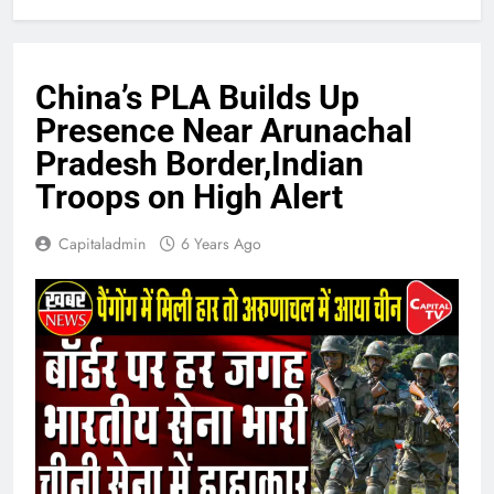
China’s PLA Builds Up
Presence Near Arunachal
Pradesh Border,Indian
Troops on High Alert
Capitaladmin
6 Years Ago