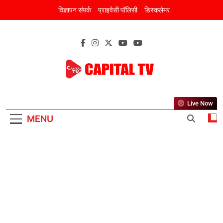
Skip
विज्ञापन संपर्क
प्राइवेसी पॉलिसी
डिस्कलेमर
to
content
CAPITAL TV
New Discourse Of New India
Live Now
MENU