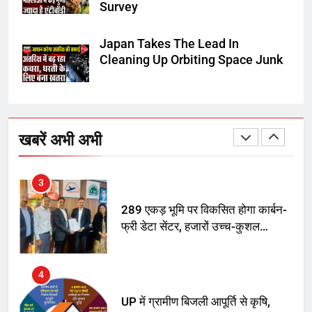
Survey
SRN अस्पताल का नाम अमर शहीद ठाकुर
रोशन सिंह के नाम पर करने की मांग तेज
Japan Takes The Lead In
Cleaning Up Orbiting Space Junk
2
अमर शहीद ठाकुर रोशन सिंह के नाम पर
स्वरूप रानी नेहरू चिकित्सालय का
खबरें अभी अभी
नामकरण करने की मांग को लेकर
अनिश्चितकालीन धरना शुरू
3
289 एकड़ भूमि पर विकसित होगा कार्बन-
फ्री डेटा सेंटर, हजारों उच्च-कुशल
रोजगार सृजन की संभावना
4
UP में ग्रामीण बिजली आपूर्ति से कृषि,