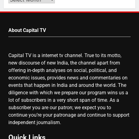
Video
by
7
Month
About Capital TV
गाजा युद्धविराम को लेकर बड़ी खबरें
Capital TV is a internet tv channel. True to its motto,
8
new discourse of new India, the channel apart from
चुनाव से पहले लालू परिवार पर बड़ा झटका,
offering in-depth analyses on social, political, and
दिल्ली कोर्ट ने IRCTC घोटाले में आरोप
economic issues, provides news and commentaries on
तय किए
events that happen in India and around the world. The
diligence with which we prepare our program wins us a
lot of subscribers in a very short span of time. As a
subscriber you are our patron; we expect you to
continue you’re your patronage and continue to support
independent journalism.
Quick Links