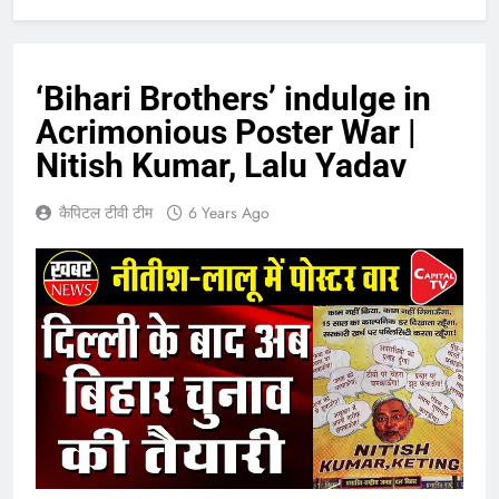
‘Bihari Brothers’ indulge in
Acrimonious Poster War |
Nitish Kumar, Lalu Yadav
कैपिटल टीवी टीम
6 Years Ago