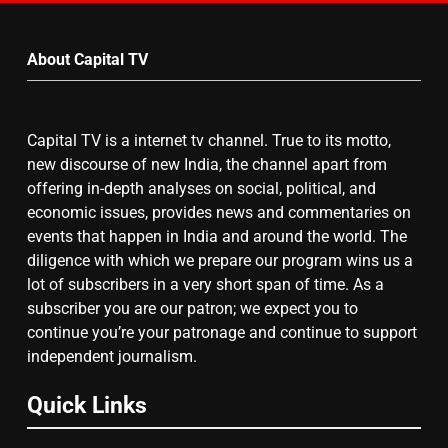
by
7
Month
About Capital TV
गाजा युद्धविराम को लेकर बड़ी खबरें
Capital TV is a internet tv channel. True to its motto,
8
new discourse of new India, the channel apart from
offering in-depth analyses on social, political, and
चुनाव से पहले लालू परिवार पर बड़ा झटका,
economic issues, provides news and commentaries on
दिल्ली कोर्ट ने IRCTC घोटाले में आरोप
events that happen in India and around the world. The
तय किए
diligence with which we prepare our program wins us a
lot of subscribers in a very short span of time. As a
subscriber you are our patron; we expect you to
continue you’re your patronage and continue to support
independent journalism.
Quick Links