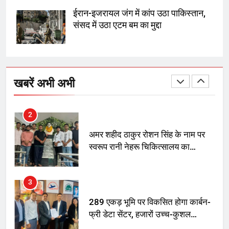
SRN अस्पताल का नाम अमर शहीद ठाकुर
ईरान-इजरायल जंग में कांप उठा पाकिस्तान,
रोशन सिंह के नाम पर करने की मांग तेज
संसद में उठा एटम बम का मुद्दा
2
अमर शहीद ठाकुर रोशन सिंह के नाम पर
खबरें अभी अभी
स्वरूप रानी नेहरू चिकित्सालय का
नामकरण करने की मांग को लेकर
अनिश्चितकालीन धरना शुरू
3
289 एकड़ भूमि पर विकसित होगा कार्बन-
फ्री डेटा सेंटर, हजारों उच्च-कुशल
रोजगार सृजन की संभावना
4
UP में ग्रामीण बिजली आपूर्ति से कृषि,
डेयरी, कुटीर उद्योग और स्वरोजगार को