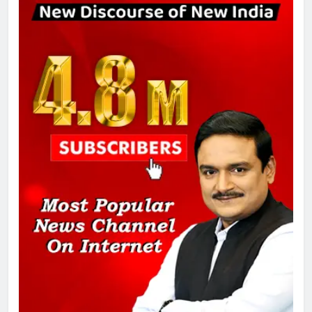
चुनाव से पहले लालू परिवार पर बड़ा झटका,
दिल्ली कोर्ट ने IRCTC घोटाले में आरोप
तय किए
1
SRN अस्पताल का नाम अमर शहीद ठाकुर
रोशन सिंह के नाम पर करने की मांग तेज
2
अमर शहीद ठाकुर रोशन सिंह के नाम पर
स्वरूप रानी नेहरू चिकित्सालय का
नामकरण करने की मांग को लेकर
अनिश्चितकालीन धरना शुरू
3
289 एकड़ भूमि पर विकसित होगा कार्बन-