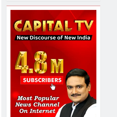
1
SRN अस्पताल का नाम अमर
शहीद ठाकुर रोशन सिंह के नाम पर
करने की मांग तेज
2
अमर शहीद ठाकुर रोशन सिंह के
नाम पर स्वरूप रानी नेहरू
चिकित्सालय का नामकरण करने
की मांग को लेकर
3
अनिश्चितकालीन धरना शुरू
289 एकड़ भूमि पर विकसित होगा
कार्बन-फ्री डेटा सेंटर, हजारों
उच्च-कुशल रोजगार सृजन की
संभावना
4
UP में ग्रामीण बिजली आपूर्ति से
कृषि, डेयरी, कुटीर उद्योग और
स्वरोजगार को मिला बढ़ावा