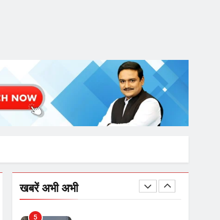
SRN अस्पताल का नाम अमर
शहीद ठाकुर रोशन सिंह के नाम पर
करने की मांग तेज
2
अमर शहीद ठाकुर रोशन सिंह के
नाम पर स्वरूप रानी नेहरू
चिकित्सालय का नामकरण करने
की मांग को लेकर
3
अनिश्चितकालीन धरना शुरू
289 एकड़ भूमि पर विकसित होगा
कार्बन-फ्री डेटा सेंटर, हजारों
उच्च-कुशल रोजगार सृजन की
संभावना
4
UP में ग्रामीण बिजली आपूर्ति से
खबरें अभी अभी
कृषि, डेयरी, कुटीर उद्योग और
स्वरोजगार को मिला बढ़ावा
5