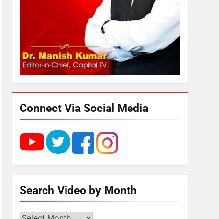
5
राम की नगरी अयोध्या में आने वाले
भक्तों का स्वागत करेगा लक्ष्मण द्वार
6
उत्तर प्रदेश में गांवों में बढ़ेंगी
सुविधाएं: 67% बढ़ा पंचायतों का
बजट
Connect Via Social Media
7
गाजा युद्धविराम को लेकर बड़ी खबरें
8
चुनाव से पहले लालू परिवार पर बड़ा
Search Video by Month
झटका, दिल्ली कोर्ट ने IRCTC
घोटाले में आरोप तय किए
Search