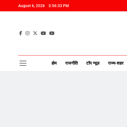
Skip
August 6, 2026
3:56:34 PM
to
content
CAP
New Disco
होम
राजनीति
टॉप न्यूज़
राज्य-शहर