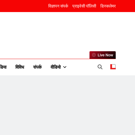
राम की नगरी अयोध्या में आने वाले
विज्ञापन संपर्क
प्राइवेसी पॉलिसी
डिस्कलेमर
भक्तों का स्वागत करेगा लक्ष्मण द्वार
6
उत्तर प्रदेश में गांवों में बढ़ेंगी
सुविधाएं: 67% बढ़ा पंचायतों का
बजट
Live Now
7
डिया
विविध
संपर्क
वीडियो
गाजा युद्धविराम को लेकर बड़ी खबरें
8
चुनाव से पहले लालू परिवार पर बड़ा
झटका, दिल्ली कोर्ट ने IRCTC
घोटाले में आरोप तय किए
1