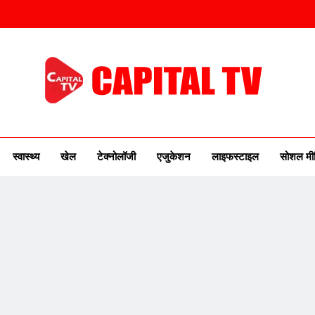
ITAL TV
urse Of New India
स्वास्थ्य
खेल
टेक्नोलॉजी
एजुकेशन
लाइफस्टाइल
सोशल मी