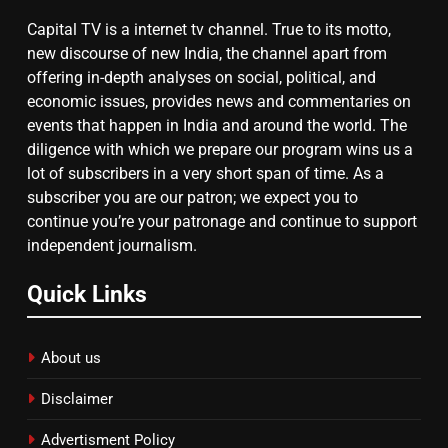
Capital TV is a internet tv channel. True to its motto,
7
new discourse of new India, the channel apart from
offering in-depth analyses on social, political, and
गाजा युद्धविराम को लेकर बड़ी खबरें
economic issues, provides news and commentaries on
events that happen in India and around the world. The
diligence with which we prepare our program wins us a
8
lot of subscribers in a very short span of time. As a
subscriber you are our patron; we expect you to
चुनाव से पहले लालू परिवार पर बड़ा झटका,
continue you’re your patronage and continue to support
दिल्ली कोर्ट ने IRCTC घोटाले में आरोप
independent journalism.
तय किए
Quick Links
About us
Disclaimer
Advertisment Policy