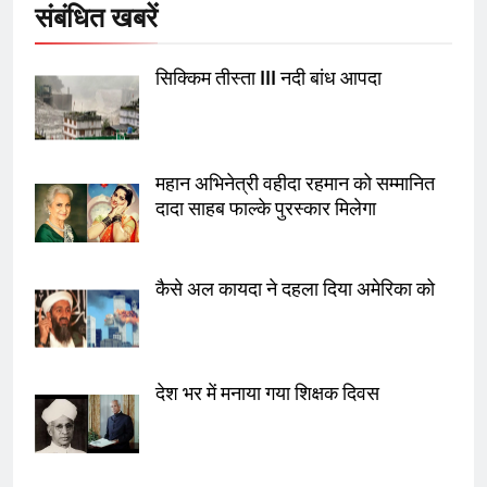
संबंधित खबरें
6
सिक्किम तीस्ता III नदी बांध आपदा
उत्तर प्रदेश में गांवों में बढ़ेंगी सुविधाएं: 67%
बढ़ा पंचायतों का बजट
7
महान अभिनेत्री वहीदा रहमान को सम्मानित
दादा साहब फाल्के पुरस्कार मिलेगा
गाजा युद्धविराम को लेकर बड़ी खबरें
कैसे अल कायदा ने दहला दिया अमेरिका को
8
चुनाव से पहले लालू परिवार पर बड़ा झटका,
दिल्ली कोर्ट ने IRCTC घोटाले में आरोप
देश भर में मनाया गया शिक्षक दिवस
तय किए
1