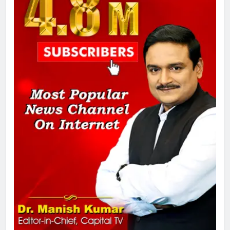
8
चुनाव से पहले लालू परिवार पर बड़ा झटका,
दिल्ली कोर्ट ने IRCTC घोटाले में आरोप
तय किए
1
SRN अस्पताल का नाम अमर शहीद ठाकुर
रोशन सिंह के नाम पर करने की मांग तेज
2
अमर शहीद ठाकुर रोशन सिंह के नाम पर
स्वरूप रानी नेहरू चिकित्सालय का
नामकरण करने की मांग को लेकर
अनिश्चितकालीन धरना शुरू
3
289 एकड़ भूमि पर विकसित होगा कार्बन-