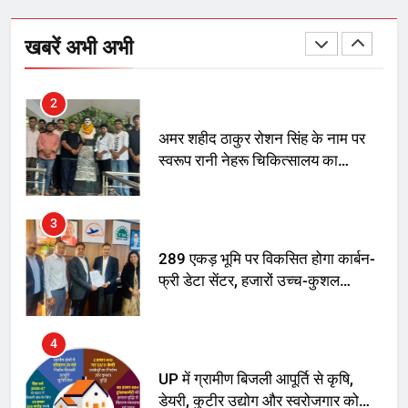
SRN अस्पताल का नाम अमर शहीद ठाकुर
रोशन सिंह के नाम पर करने की मांग तेज
खबरें अभी अभी
2
अमर शहीद ठाकुर रोशन सिंह के नाम पर
स्वरूप रानी नेहरू चिकित्सालय का
नामकरण करने की मांग को लेकर
अनिश्चितकालीन धरना शुरू
3
289 एकड़ भूमि पर विकसित होगा कार्बन-
फ्री डेटा सेंटर, हजारों उच्च-कुशल
रोजगार सृजन की संभावना
4
UP में ग्रामीण बिजली आपूर्ति से कृषि,
डेयरी, कुटीर उद्योग और स्वरोजगार को