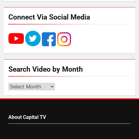
डेयरी, कुटीर उद्योग और स्वरोजगार को
मिला बढ़ावा
Connect Via Social Media
4
राम की नगरी अयोध्या में आने वाले भक्तों
का स्वागत करेगा लक्ष्मण द्वार
5
Search Video by Month
उत्तर प्रदेश में गांवों में बढ़ेंगी सुविधाएं: 67%
बढ़ा पंचायतों का बजट
Search
Video
by
6
Month
About Capital TV
गाजा युद्धविराम को लेकर बड़ी खबरें