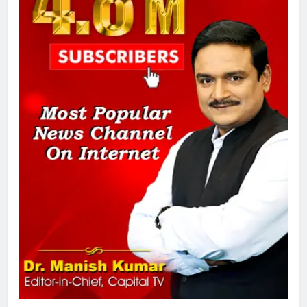
सुप्रीम कोर्ट ने राहुल गांधी के ‘वोट चोरी’
के आरोप खारिज किए, शेखपुरा में पीएम की
मां को गाली पर कोर्ट का समन जारी
1
अमर शहीद ठाकुर रोशन सिंह के नाम पर
स्वरूप रानी नेहरू चिकित्सालय का
नामकरण करने की मांग को लेकर
अनिश्चितकालीन धरना शुरू
2
289 एकड़ भूमि पर विकसित होगा कार्बन-
फ्री डेटा सेंटर, हजारों उच्च-कुशल
रोजगार सृजन की संभावना
3
UP में ग्रामीण बिजली आपूर्ति से कृषि,