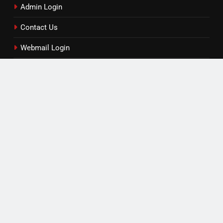
Admin Login
Contact Us
Webmail Login
Contact / Feedback
Read by Category
एजुकेशन
खेल
टेक्नोलॉजी
लाइफस्टाइल
विविध