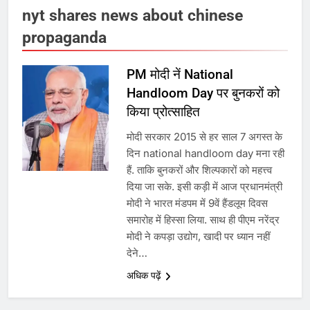
6
nyt shares news about chinese
propaganda
गाजा युद्धविराम को लेकर बड़ी खबरें
PM मोदी नें National
Handloom Day पर बुनकरों को
7
किया प्रोत्साहित
चुनाव से पहले लालू परिवार पर बड़ा झटका,
मोदी सरकार 2015 से हर साल 7 अगस्त के
दिल्ली कोर्ट ने IRCTC घोटाले में आरोप
दिन national handloom day मना रही
तय किए
हैं. ताकि बुनकरों और शिल्पकारों को महत्त्व
दिया जा सके. इसी कड़ी में आज प्रधानमंत्री
8
मोदी ने भारत मंडपम में 9वें हैंडलूम दिवस
समारोह में हिस्सा लिया. साथ ही पीएम नरेंद्र
सुप्रीम कोर्ट ने राहुल गांधी के ‘वोट चोरी’
मोदी ने कपड़ा उद्योग, खादी पर ध्यान नहीं
के आरोप खारिज किए, शेखपुरा में पीएम की
देने…
मां को गाली पर कोर्ट का समन जारी
अधिक पढ़ें
1