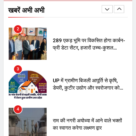
अमर शहीद ठाकुर रोशन सिंह के नाम पर
स्वरूप रानी नेहरू चिकित्सालय का
खबरें अभी अभी
नामकरण करने की मांग को लेकर
अनिश्चितकालीन धरना शुरू
2
289 एकड़ भूमि पर विकसित होगा कार्बन-
फ्री डेटा सेंटर, हजारों उच्च-कुशल
रोजगार सृजन की संभावना
3
UP में ग्रामीण बिजली आपूर्ति से कृषि,
डेयरी, कुटीर उद्योग और स्वरोजगार को
मिला बढ़ावा
4
राम की नगरी अयोध्या में आने वाले भक्तों
का स्वागत करेगा लक्ष्मण द्वार