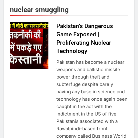
nuclear smuggling
6
उत्तर प्रदेश में गांवों में बढ़ेंगी सुविधाएं: 67%
Pakistan’s Dangerous
बढ़ा पंचायतों का बजट
Game Exposed |
Proliferating Nuclear
Technology
7
Pakistan has become a nuclear
गाजा युद्धविराम को लेकर बड़ी खबरें
weapons and ballistic missile
power through theft and
subterfuge despite barely
having any base in science and
8
technology has once again been
चुनाव से पहले लालू परिवार पर बड़ा झटका,
caught in the act with the
दिल्ली कोर्ट ने IRCTC घोटाले में आरोप
indictment in the US of five
तय किए
Pakistanis associated with a
Rawalpindi-based front
1
company called Business World