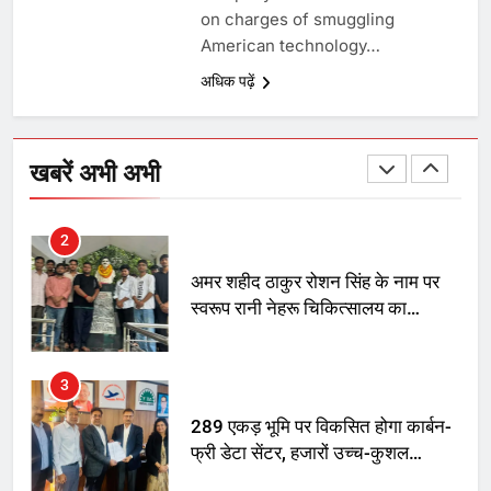
on charges of smuggling
SRN अस्पताल का नाम अमर शहीद ठाकुर
American technology…
रोशन सिंह के नाम पर करने की मांग तेज
अधिक पढ़ें
2
अमर शहीद ठाकुर रोशन सिंह के नाम पर
खबरें अभी अभी
स्वरूप रानी नेहरू चिकित्सालय का
नामकरण करने की मांग को लेकर
अनिश्चितकालीन धरना शुरू
3
289 एकड़ भूमि पर विकसित होगा कार्बन-
फ्री डेटा सेंटर, हजारों उच्च-कुशल
रोजगार सृजन की संभावना
4
UP में ग्रामीण बिजली आपूर्ति से कृषि,
डेयरी, कुटीर उद्योग और स्वरोजगार को