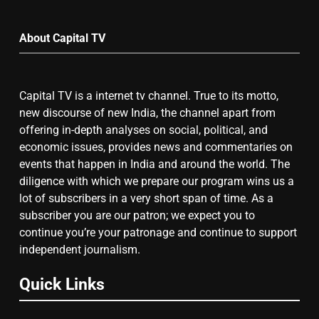
by
Month
7
About Capital TV
गाजा युद्धविराम को लेकर बड़ी खबरें
Capital TV is a internet tv channel. True to its motto,
new discourse of new India, the channel apart from
8
offering in-depth analyses on social, political, and
economic issues, provides news and commentaries on
चुनाव से पहले लालू परिवार पर बड़ा झटका,
events that happen in India and around the world. The
दिल्ली कोर्ट ने IRCTC घोटाले में आरोप
diligence with which we prepare our program wins us a
तय किए
lot of subscribers in a very short span of time. As a
subscriber you are our patron; we expect you to
continue you’re your patronage and continue to support
independent journalism.
Quick Links