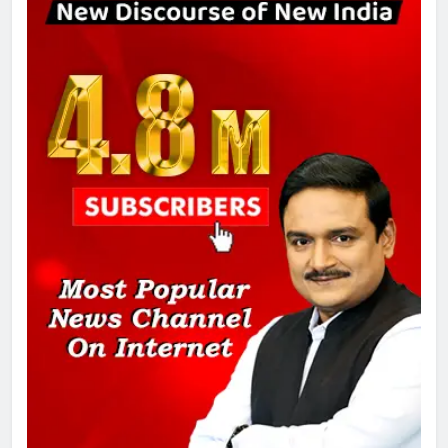
8
चुनाव से पहले लालू परिवार पर बड़ा झटका,
दिल्ली कोर्ट ने IRCTC घोटाले में आरोप
तय किए
1
SRN अस्पताल का नाम अमर शहीद ठाकुर
रोशन सिंह के नाम पर करने की मांग तेज
2
अमर शहीद ठाकुर रोशन सिंह के नाम पर
स्वरूप रानी नेहरू चिकित्सालय का
नामकरण करने की मांग को लेकर
अनिश्चितकालीन धरना शुरू
3
289 एकड़ भूमि पर विकसित होगा कार्बन-