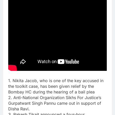
1. Nikita Jacob, who is one of the key accused in
the toolkit case, has been given relief by the
Bombay HC during the hearing of a bail plea
2. Anti-National Organization Sikhs For Justice’s
Gurpatwant Singh Pannu came out in support of
Disha Ravi.
3. Rakesh Tikait announced a four-hour