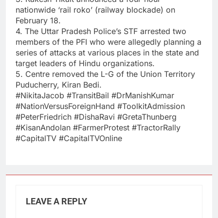
nationwide ‘rail roko’ (railway blockade) on
February 18.
4. The Uttar Pradesh Police’s STF arrested two
members of the PFI who were allegedly planning a
series of attacks at various places in the state and
target leaders of Hindu organizations.
5. Centre removed the L-G of the Union Territory
Puducherry, Kiran Bedi.
#NikitaJacob​ #TransitBail​ #DrManishKumar​
#NationVersusForeignHand​ #ToolkitAdmission​
#PeterFriedrich​ #DishaRavi​ #GretaThunberg​
#KisanAndolan​ #FarmerProtest​ #TractorRally​
#CapitalTV​ #CapitalTVOnline
LEAVE A REPLY