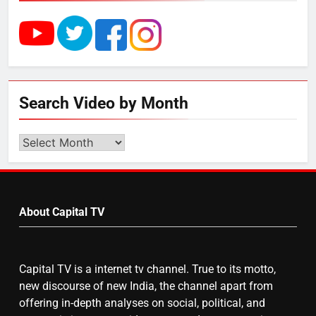
राम की नगरी अयोध्या में आने वाले भक्तों
का स्वागत करेगा लक्ष्मण द्वार
6
Search Video by Month
उत्तर प्रदेश में गांवों में बढ़ेंगी सुविधाएं: 67%
बढ़ा पंचायतों का बजट
Search
Video
by
7
Month
About Capital TV
गाजा युद्धविराम को लेकर बड़ी खबरें
Capital TV is a internet tv channel. True to its motto,
8
new discourse of new India, the channel apart from
चुनाव से पहले लालू परिवार पर बड़ा झटका,
offering in-depth analyses on social, political, and