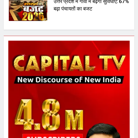
उत्तर प्रदेश में गांवों में बढ़ेंगी सुविधाएं: 67%
बढ़ा पंचायतों का बजट
7
गाजा युद्धविराम को लेकर बड़ी खबरें
8
चुनाव से पहले लालू परिवार पर बड़ा झटका,
दिल्ली कोर्ट ने IRCTC घोटाले में आरोप
तय किए
1
SRN अस्पताल का नाम अमर शहीद ठाकुर
रोशन सिंह के नाम पर करने की मांग तेज