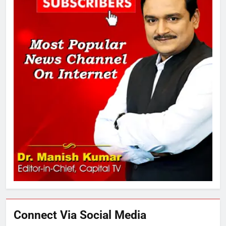
2
अमर शहीद ठाकुर रोशन सिंह के नाम पर
स्वरूप रानी नेहरू चिकित्सालय का
नामकरण करने की मांग को लेकर
अनिश्चितकालीन धरना शुरू
3
289 एकड़ भूमि पर विकसित होगा कार्बन-
फ्री डेटा सेंटर, हजारों उच्च-कुशल
रोजगार सृजन की संभावना
4
UP में ग्रामीण बिजली आपूर्ति से कृषि,
डेयरी, कुटीर उद्योग और स्वरोजगार को
मिला बढ़ावा
Connect Via Social Media
5