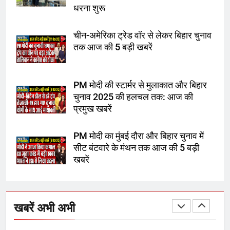
धरना शुरू
चीन-अमेरिका ट्रेड वॉर से लेकर बिहार चुनाव
8
तक आज की 5 बड़ी खबरें
चुनाव से पहले लालू परिवार पर बड़ा झटका,
दिल्ली कोर्ट ने IRCTC घोटाले में आरोप
तय किए
PM मोदी की स्टार्मर से मुलाकात और बिहार
चुनाव 2025 की हलचल तक: आज की
1
प्रमुख खबरें
SRN अस्पताल का नाम अमर शहीद ठाकुर
PM मोदी का मुंबई दौरा और बिहार चुनाव में
रोशन सिंह के नाम पर करने की मांग तेज
सीट बंटवारे के मंथन तक आज की 5 बड़ी
खबरें
2
अमर शहीद ठाकुर रोशन सिंह के नाम पर
स्वरूप रानी नेहरू चिकित्सालय का
खबरें अभी अभी
नामकरण करने की मांग को लेकर
अनिश्चितकालीन धरना शुरू