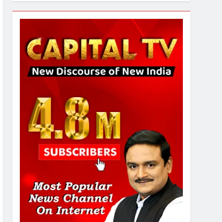
7
गाजा युद्धविराम को लेकर बड़ी खबरें
8
चुनाव से पहले लालू परिवार पर बड़ा
झटका, दिल्ली कोर्ट ने IRCTC
घोटाले में आरोप तय किए
1
SRN अस्पताल का नाम अमर
शहीद ठाकुर रोशन सिंह के नाम पर
करने की मांग तेज
2
अमर शहीद ठाकुर रोशन सिंह के
नाम पर स्वरूप रानी नेहरू
चिकित्सालय का नामकरण करने