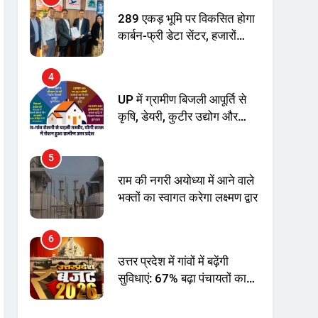
अनिश्चितकालीन धरना शुरू
289 एकड़ भूमि पर विकसित होगा
कार्बन-फ्री डेटा सेंटर, हजारों
उच्च-कुशल रोजगार सृजन की
संभावना
4
UP में ग्रामीण बिजली आपूर्ति से
कृषि, डेयरी, कुटीर उद्योग और
स्वरोजगार को मिला बढ़ावा
5
राम की नगरी अयोध्या में आने वाले
भक्तों का स्वागत करेगा लक्ष्मण द्वार
6
उत्तर प्रदेश में गांवों में बढ़ेंगी
सुविधाएं: 67% बढ़ा पंचायतों का
बजट