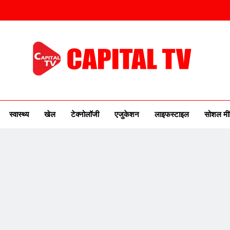
ITAL TV
urse Of New India
स्वास्थ्य
खेल
टेक्नोलॉजी
एजुकेशन
लाइफस्टाइल
सोशल मी