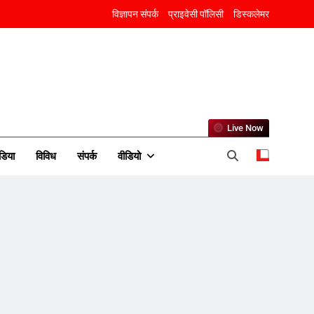
विज्ञापन संपर्क
प्राइवेसी पॉलिसी
डिस्कलेमर
Live Now
5
डिया
विविध
संपर्क
वीडियो
राम की नगरी अयोध्या में आने वाले
भक्तों का स्वागत करेगा लक्ष्मण द्वार
6
उत्तर प्रदेश में गांवों में बढ़ेंगी
सुविधाएं: 67% बढ़ा पंचायतों का
बजट
7