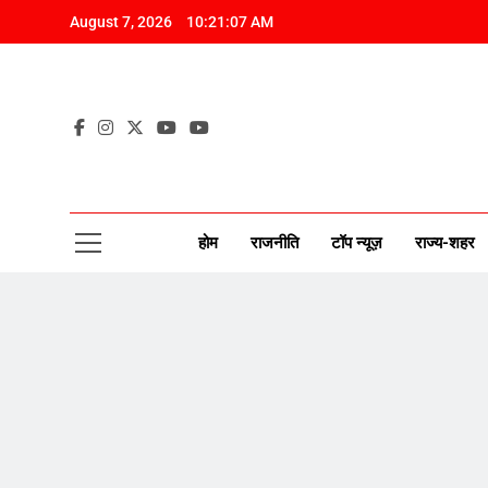
Skip
August 7, 2026
10:21:08 AM
to
content
CAP
New Disco
होम
राजनीति
टॉप न्यूज़
राज्य-शहर