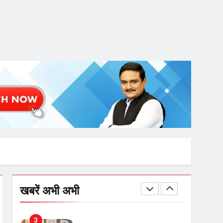
गाजा युद्धविराम को लेकर बड़ी खबरें
8
चुनाव से पहले लालू परिवार पर बड़ा
झटका, दिल्ली कोर्ट ने IRCTC
घोटाले में आरोप तय किए
1
SRN अस्पताल का नाम अमर
शहीद ठाकुर रोशन सिंह के नाम पर
करने की मांग तेज
2
अमर शहीद ठाकुर रोशन सिंह के
खबरें अभी अभी
नाम पर स्वरूप रानी नेहरू
चिकित्सालय का नामकरण करने
की मांग को लेकर
3