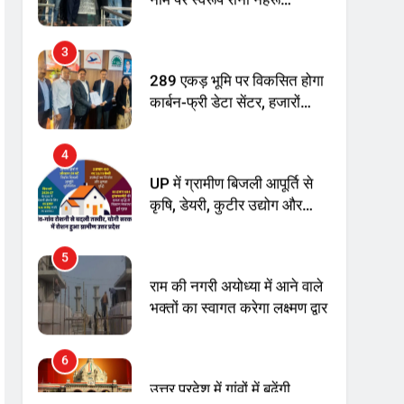
अनिश्चितकालीन धरना शुरू
289 एकड़ भूमि पर विकसित होगा
कार्बन-फ्री डेटा सेंटर, हजारों
उच्च-कुशल रोजगार सृजन की
संभावना
4
UP में ग्रामीण बिजली आपूर्ति से
कृषि, डेयरी, कुटीर उद्योग और
स्वरोजगार को मिला बढ़ावा
5
राम की नगरी अयोध्या में आने वाले
भक्तों का स्वागत करेगा लक्ष्मण द्वार
6
उत्तर प्रदेश में गांवों में बढ़ेंगी
सुविधाएं: 67% बढ़ा पंचायतों का
बजट