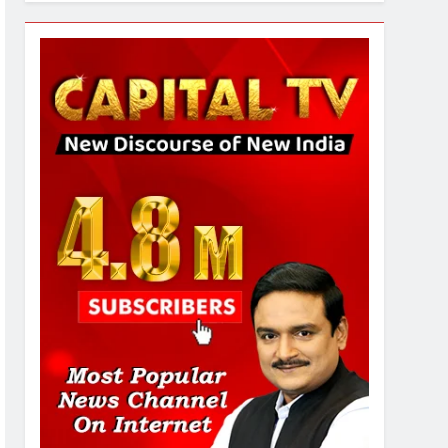
7
गाजा युद्धविराम को लेकर बड़ी खबरें
8
चुनाव से पहले लालू परिवार पर बड़ा
झटका, दिल्ली कोर्ट ने IRCTC
घोटाले में आरोप तय किए
1
SRN अस्पताल का नाम अमर
शहीद ठाकुर रोशन सिंह के नाम पर
करने की मांग तेज
2
अमर शहीद ठाकुर रोशन सिंह के
नाम पर स्वरूप रानी नेहरू
चिकित्सालय का नामकरण करने