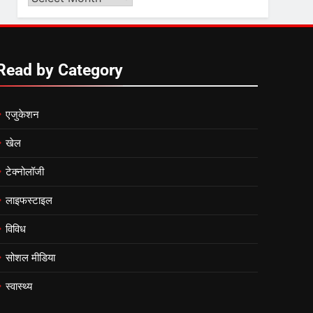
Video
6
by
उत्तर प्रदेश में गांवों में बढ़ेंगी
Month
सुविधाएं: 67% बढ़ा पंचायतों का
Read by Category
बजट
7
एजुकेशन
गाजा युद्धविराम को लेकर बड़ी खबरें
खेल
टेक्नोलॉजी
8
चुनाव से पहले लालू परिवार पर बड़ा
लाइफस्टाइल
झटका, दिल्ली कोर्ट ने IRCTC
घोटाले में आरोप तय किए
विविध
सोशल मीडिया
स्वास्थ्य