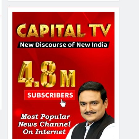
6
उत्तर प्रदेश में गांवों में बढ़ेंगी
सुविधाएं: 67% बढ़ा पंचायतों का
बजट
7
गाजा युद्धविराम को लेकर बड़ी खबरें
8
चुनाव से पहले लालू परिवार पर बड़ा
झटका, दिल्ली कोर्ट ने IRCTC
घोटाले में आरोप तय किए
1
SRN अस्पताल का नाम अमर
शहीद ठाकुर रोशन सिंह के नाम पर
करने की मांग तेज