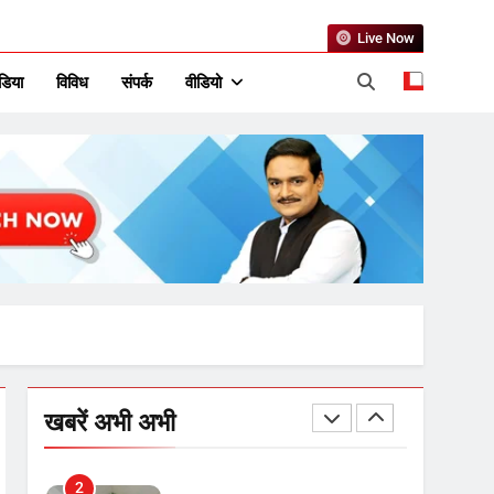
उत्तर प्रदेश में गांवों में बढ़ेंगी
Live Now
सुविधाएं: 67% बढ़ा पंचायतों का
बजट
डिया
विविध
संपर्क
वीडियो
7
गाजा युद्धविराम को लेकर बड़ी खबरें
8
चुनाव से पहले लालू परिवार पर बड़ा
झटका, दिल्ली कोर्ट ने IRCTC
घोटाले में आरोप तय किए
1
SRN अस्पताल का नाम अमर
खबरें अभी अभी
शहीद ठाकुर रोशन सिंह के नाम पर
करने की मांग तेज
2