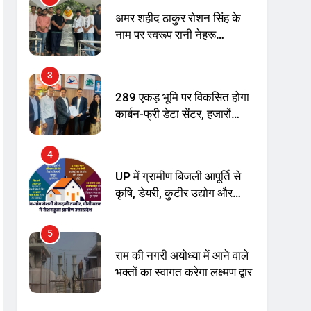
अमर शहीद ठाकुर रोशन सिंह के
नाम पर स्वरूप रानी नेहरू
चिकित्सालय का नामकरण करने
की मांग को लेकर
3
अनिश्चितकालीन धरना शुरू
289 एकड़ भूमि पर विकसित होगा
कार्बन-फ्री डेटा सेंटर, हजारों
उच्च-कुशल रोजगार सृजन की
संभावना
4
UP में ग्रामीण बिजली आपूर्ति से
कृषि, डेयरी, कुटीर उद्योग और
स्वरोजगार को मिला बढ़ावा
5
राम की नगरी अयोध्या में आने वाले
भक्तों का स्वागत करेगा लक्ष्मण द्वार