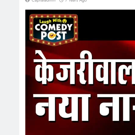
Capitaladmin
7 Years Ago