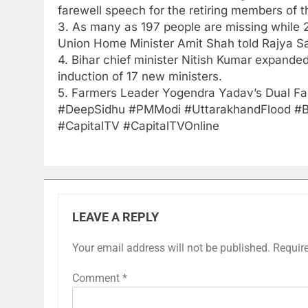
farewell speech for the retiring members of 
3. As many as 197 people are missing while 2
Union Home Minister Amit Shah told Rajya S
4. Bihar chief minister Nitish Kumar expande
induction of 17 new ministers.
5. Farmers Leader Yogendra Yadav’s Dual F
#DeepSidhu​ #PMModi​ #UttarakhandFlood​ #B
#CapitalTV​ #CapitalTVOnline
LEAVE A REPLY
Your email address will not be published.
Requir
Comment
*