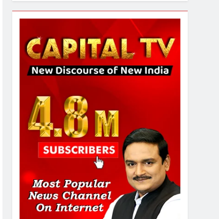
7
गाजा युद्धविराम को लेकर बड़ी खबरें
8
चुनाव से पहले लालू परिवार पर बड़ा
झटका, दिल्ली कोर्ट ने IRCTC
घोटाले में आरोप तय किए
1
SRN अस्पताल का नाम अमर
शहीद ठाकुर रोशन सिंह के नाम पर
करने की मांग तेज
2
अमर शहीद ठाकुर रोशन सिंह के
नाम पर स्वरूप रानी नेहरू
चिकित्सालय का नामकरण करने