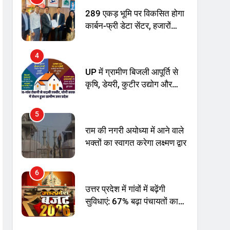
अनिश्चितकालीन धरना शुरू
289 एकड़ भूमि पर विकसित होगा
कार्बन-फ्री डेटा सेंटर, हजारों
उच्च-कुशल रोजगार सृजन की
संभावना
4
UP में ग्रामीण बिजली आपूर्ति से
कृषि, डेयरी, कुटीर उद्योग और
स्वरोजगार को मिला बढ़ावा
5
राम की नगरी अयोध्या में आने वाले
भक्तों का स्वागत करेगा लक्ष्मण द्वार
6
उत्तर प्रदेश में गांवों में बढ़ेंगी
सुविधाएं: 67% बढ़ा पंचायतों का
बजट