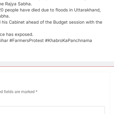
the Rajya Sabha.
0 people have died due to floods in Uttarakhand,
abha.
d his Cabinet ahead of the Budget session with the
ace has exposed.
ihar​ #FarmersProtest​ #KhabroKaPanchnama​
ed fields are marked
*