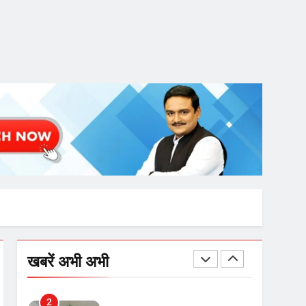
उत्तर प्रदेश में गांवों में बढ़ेंगी
सुविधाएं: 67% बढ़ा पंचायतों का
बजट
7
गाजा युद्धविराम को लेकर बड़ी खबरें
8
चुनाव से पहले लालू परिवार पर बड़ा
झटका, दिल्ली कोर्ट ने IRCTC
घोटाले में आरोप तय किए
1
SRN अस्पताल का नाम अमर
खबरें अभी अभी
शहीद ठाकुर रोशन सिंह के नाम पर
करने की मांग तेज
2