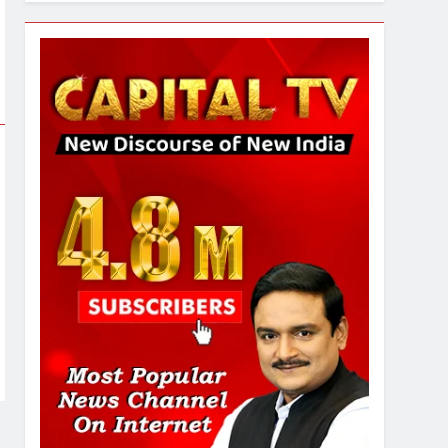
6
उत्तर प्रदेश में गांवों में बढ़ेंगी
सुविधाएं: 67% बढ़ा पंचायतों का
बजट
7
गाजा युद्धविराम को लेकर बड़ी खबरें
8
चुनाव से पहले लालू परिवार पर बड़ा
झटका, दिल्ली कोर्ट ने IRCTC
घोटाले में आरोप तय किए
1
SRN अस्पताल का नाम अमर
शहीद ठाकुर रोशन सिंह के नाम पर
करने की मांग तेज