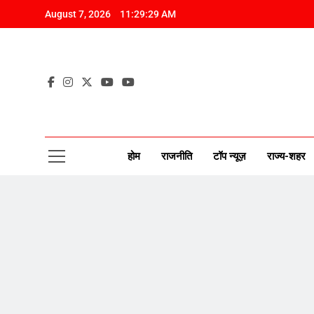
Skip
August 7, 2026
11:29:30 AM
to
content
CAP
New Disco
होम
राजनीति
टॉप न्यूज़
राज्य-शहर