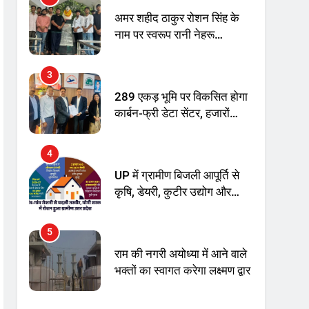
अमर शहीद ठाकुर रोशन सिंह के
नाम पर स्वरूप रानी नेहरू
चिकित्सालय का नामकरण करने
की मांग को लेकर
3
अनिश्चितकालीन धरना शुरू
289 एकड़ भूमि पर विकसित होगा
कार्बन-फ्री डेटा सेंटर, हजारों
उच्च-कुशल रोजगार सृजन की
संभावना
4
UP में ग्रामीण बिजली आपूर्ति से
कृषि, डेयरी, कुटीर उद्योग और
स्वरोजगार को मिला बढ़ावा
5
राम की नगरी अयोध्या में आने वाले
भक्तों का स्वागत करेगा लक्ष्मण द्वार