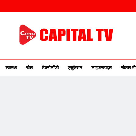
ITAL TV
urse Of New India
स्वास्थ्य
खेल
टेक्नोलॉजी
एजुकेशन
लाइफस्टाइल
सोशल मी