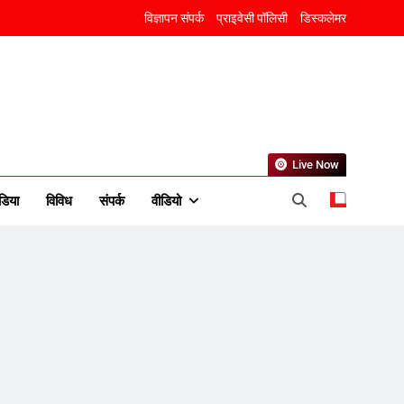
विज्ञापन संपर्क
प्राइवेसी पॉलिसी
डिस्कलेमर
Live Now
डिया
विविध
संपर्क
वीडियो
5
राम की नगरी अयोध्या में आने वाले
भक्तों का स्वागत करेगा लक्ष्मण द्वार
6