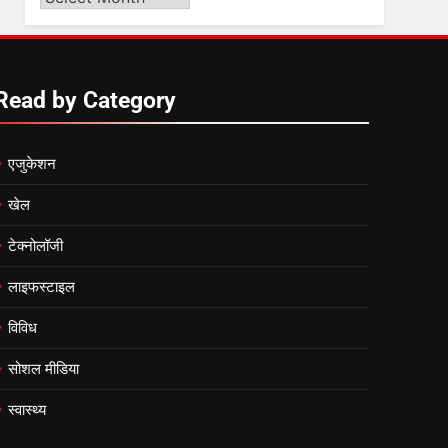
Video
6
by
उत्तर प्रदेश में गांवों में बढ़ेंगी
Month
सुविधाएं: 67% बढ़ा पंचायतों का
Read by Category
बजट
7
एजुकेशन
गाजा युद्धविराम को लेकर बड़ी खबरें
खेल
टेक्नोलॉजी
8
चुनाव से पहले लालू परिवार पर बड़ा
लाइफस्टाइल
झटका, दिल्ली कोर्ट ने IRCTC
घोटाले में आरोप तय किए
विविध
सोशल मीडिया
स्वास्थ्य