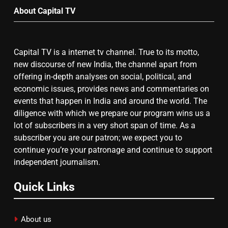
About Capital TV
गाजा युद्धविराम को लेकर बड़ी खबरें
Capital TV is a internet tv channel. True to its motto,
8
new discourse of new India, the channel apart from
चुनाव से पहले लालू परिवार पर बड़ा झटका,
offering in-depth analyses on social, political, and
दिल्ली कोर्ट ने IRCTC घोटाले में आरोप
economic issues, provides news and commentaries on
तय किए
events that happen in India and around the world. The
diligence with which we prepare our program wins us a
lot of subscribers in a very short span of time. As a
subscriber you are our patron; we expect you to
continue you’re your patronage and continue to support
independent journalism.
Quick Links
About us