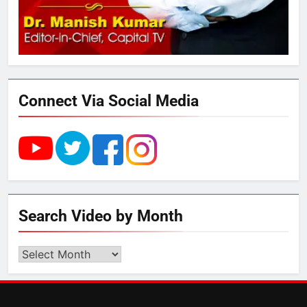
4
UP में ग्रामीण बिजली आपूर्ति से कृषि,
डेयरी, कुटीर उद्योग और स्वरोजगार को
मिला बढ़ावा
Connect Via Social Media
5
राम की नगरी अयोध्या में आने वाले भक्तों
का स्वागत करेगा लक्ष्मण द्वार
6
Search Video by Month
उत्तर प्रदेश में गांवों में बढ़ेंगी सुविधाएं: 67%
बढ़ा पंचायतों का बजट
Search
Video
by
7
Month