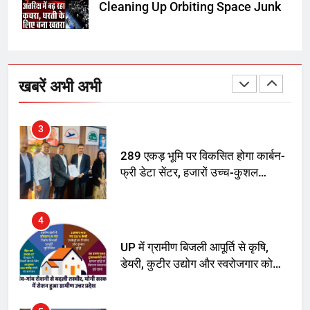
Cleaning Up Orbiting Space Junk
2
अमर शहीद ठाकुर रोशन सिंह के नाम पर
स्वरूप रानी नेहरू चिकित्सालय का
खबरें अभी अभी
नामकरण करने की मांग को लेकर
अनिश्चितकालीन धरना शुरू
3
289 एकड़ भूमि पर विकसित होगा कार्बन-
फ्री डेटा सेंटर, हजारों उच्च-कुशल
रोजगार सृजन की संभावना
4
UP में ग्रामीण बिजली आपूर्ति से कृषि,
डेयरी, कुटीर उद्योग और स्वरोजगार को
मिला बढ़ावा