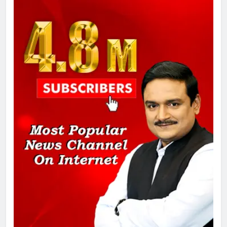
दिल्ली कोर्ट ने IRCTC घोटाले में आरोप
तय किए
1
SRN अस्पताल का नाम अमर शहीद ठाकुर
रोशन सिंह के नाम पर करने की मांग तेज
2
अमर शहीद ठाकुर रोशन सिंह के नाम पर
स्वरूप रानी नेहरू चिकित्सालय का
नामकरण करने की मांग को लेकर
अनिश्चितकालीन धरना शुरू
3
289 एकड़ भूमि पर विकसित होगा कार्बन-
फ्री डेटा सेंटर, हजारों उच्च-कुशल
रोजगार सृजन की संभावना