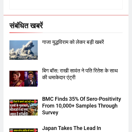
उत्तर प्रदेश में गांवों में बढ़ेंगी सुविधाएं: 67%
बढ़ा पंचायतों का बजट
संबंधित खबरें
7
गाजा युद्धविराम को लेकर बड़ी खबरें
गाजा युद्धविराम को लेकर बड़ी खबरें
बिग बॉस: राखी सावंत ने पति रितेश के साथ
8
की धमाकेदार एंट्री
चुनाव से पहले लालू परिवार पर बड़ा झटका,
दिल्ली कोर्ट ने IRCTC घोटाले में आरोप
तय किए
BMC Finds 35% Of Sero-Positivity
From 10,000+ Samples Through
1
Survey
SRN अस्पताल का नाम अमर शहीद ठाकुर
रोशन सिंह के नाम पर करने की मांग तेज
Japan Takes The Lead In