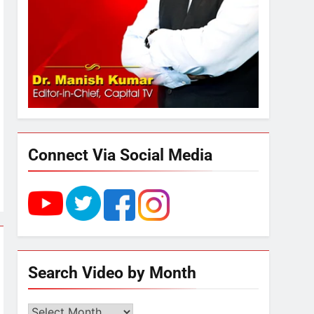
संभावना
3
UP में ग्रामीण बिजली आपूर्ति से
कृषि, डेयरी, कुटीर उद्योग और
स्वरोजगार को मिला बढ़ावा
4
राम की नगरी अयोध्या में आने वाले
भक्तों का स्वागत करेगा लक्ष्मण द्वार
Connect Via Social Media
5
उत्तर प्रदेश में गांवों में बढ़ेंगी
सुविधाएं: 67% बढ़ा पंचायतों का
बजट
6
Search Video by Month
गाजा युद्धविराम को लेकर बड़ी खबरें
Search