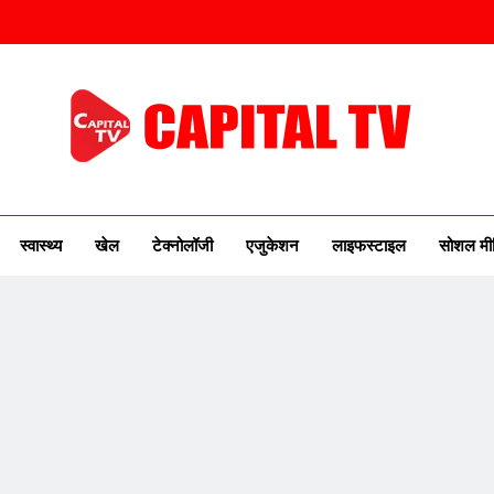
ITAL TV
urse Of New India
स्वास्थ्य
खेल
टेक्नोलॉजी
एजुकेशन
लाइफस्टाइल
सोशल मी