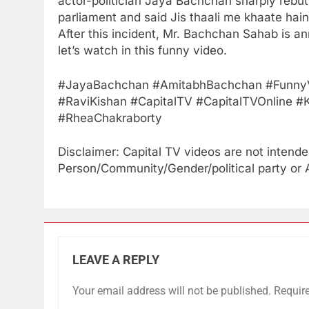
actor-politician Jaya Bachchan sharply rebu
parliament and said Jis thaali me khaate hai
After this incident, Mr. Bachchan Sahab is an
let’s watch in this funny video.
#JayaBachchan #AmitabhBachchan #Funny
#RaviKishan #CapitalTV #CapitalTVOnline 
#RheaChakraborty
Disclaimer: Capital TV videos are not intende
Person/Community/Gender/political party or Art
LEAVE A REPLY
Your email address will not be published.
Requir