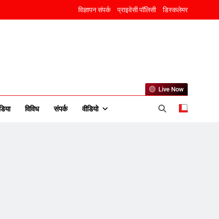
विज्ञापन संपर्क
प्राइवेसी पॉलिसी
डिस्कलेमर
Live Now
5
डिया
विविध
संपर्क
वीडियो
उत्तर प्रदेश में गांवों में बढ़ेंगी
सुविधाएं: 67% बढ़ा पंचायतों का
बजट
6
गाजा युद्धविराम को लेकर बड़ी खबरें
7