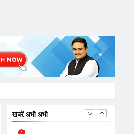
चुनाव से पहले लालू परिवार पर बड़ा
झटका, दिल्ली कोर्ट ने IRCTC
घोटाले में आरोप तय किए
8
सुप्रीम कोर्ट ने राहुल गांधी के ‘वोट
चोरी’ के आरोप खारिज किए,
शेखपुरा में पीएम की मां को गाली पर
कोर्ट का समन जारी
1
अमर शहीद ठाकुर रोशन सिंह के
नाम पर स्वरूप रानी नेहरू
चिकित्सालय का नामकरण करने
की मांग को लेकर
2
अनिश्चितकालीन धरना शुरू
289 एकड़ भूमि पर विकसित होगा
खबरें अभी अभी
कार्बन-फ्री डेटा सेंटर, हजारों
उच्च-कुशल रोजगार सृजन की
संभावना
3