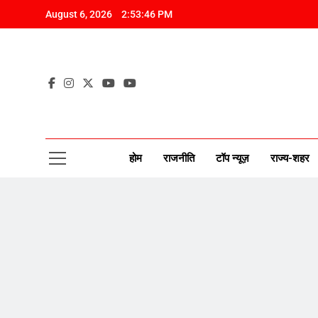
Skip
August 6, 2026
2:53:46 PM
to
content
CAP
New Disco
होम
राजनीति
टॉप न्यूज़
राज्य-शहर