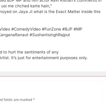
tted BJP MP and film actor Ravi Kishan’s comments in
n usi me chched karte hain,”
noyed on Jaya Ji what is the Exact Matter inside this
Video #ComedyVideo #FunZone #BJP #MP
#KanganaRanaut #SushantsinghRajput
d to hurt the sentiments of any
ist. It’s just for entertainment purposes only.
ed fields are marked
*