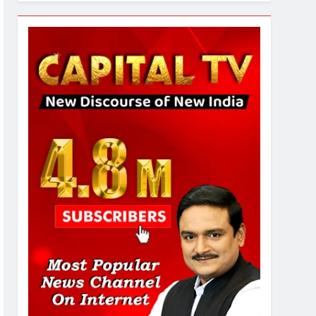
7
चुनाव से पहले लालू परिवार पर बड़ा
झटका, दिल्ली कोर्ट ने IRCTC
घोटाले में आरोप तय किए
8
सुप्रीम कोर्ट ने राहुल गांधी के ‘वोट
चोरी’ के आरोप खारिज किए,
शेखपुरा में पीएम की मां को गाली पर
कोर्ट का समन जारी
1
अमर शहीद ठाकुर रोशन सिंह के
नाम पर स्वरूप रानी नेहरू
चिकित्सालय का नामकरण करने
की मांग को लेकर
2
अनिश्चितकालीन धरना शुरू
289 एकड़ भूमि पर विकसित होगा
कार्बन-फ्री डेटा सेंटर, हजारों
उच्च-कुशल रोजगार सृजन की