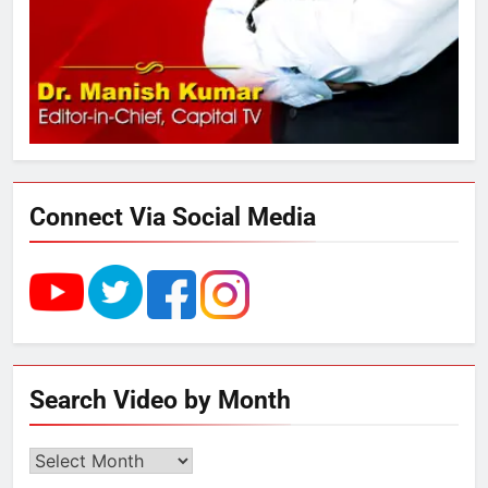
डेयरी, कुटीर उद्योग और स्वरोजगार को
मिला बढ़ावा
5
राम की नगरी अयोध्या में आने वाले भक्तों
का स्वागत करेगा लक्ष्मण द्वार
Connect Via Social Media
6
उत्तर प्रदेश में गांवों में बढ़ेंगी सुविधाएं: 67%
बढ़ा पंचायतों का बजट
7
Search Video by Month
गाजा युद्धविराम को लेकर बड़ी खबरें
Search
Video