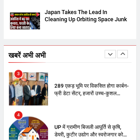
अमर शहीद ठाकुर रोशन सिंह के नाम पर
स्वरूप रानी नेहरू चिकित्सालय का
Japan Takes The Lead In
नामकरण करने की मांग को लेकर
Cleaning Up Orbiting Space Junk
अनिश्चितकालीन धरना शुरू
3
289 एकड़ भूमि पर विकसित होगा कार्बन-
फ्री डेटा सेंटर, हजारों उच्च-कुशल
खबरें अभी अभी
रोजगार सृजन की संभावना
4
UP में ग्रामीण बिजली आपूर्ति से कृषि,
डेयरी, कुटीर उद्योग और स्वरोजगार को
मिला बढ़ावा
5
राम की नगरी अयोध्या में आने वाले भक्तों
का स्वागत करेगा लक्ष्मण द्वार