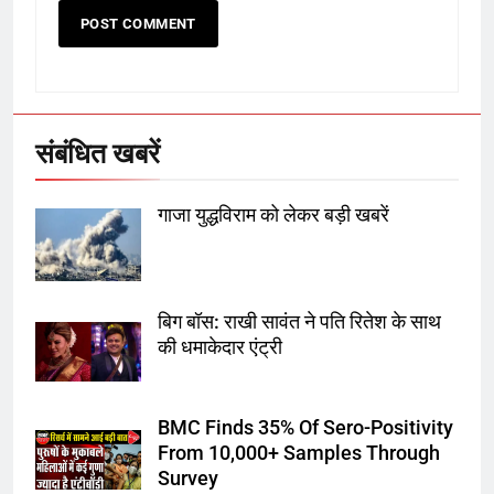
7
गाजा युद्धविराम को लेकर बड़ी खबरें
संबंधित खबरें
8
गाजा युद्धविराम को लेकर बड़ी खबरें
चुनाव से पहले लालू परिवार पर बड़ा झटका,
दिल्ली कोर्ट ने IRCTC घोटाले में आरोप
तय किए
बिग बॉस: राखी सावंत ने पति रितेश के साथ
1
की धमाकेदार एंट्री
SRN अस्पताल का नाम अमर शहीद ठाकुर
रोशन सिंह के नाम पर करने की मांग तेज
BMC Finds 35% Of Sero-Positivity
From 10,000+ Samples Through
2
Survey