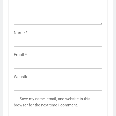
Name
*
Email
*
5
राम की नगरी अयोध्या में आने वाले भक्तों
का स्वागत करेगा लक्ष्मण द्वार
Website
6
उत्तर प्रदेश में गांवों में बढ़ेंगी सुविधाएं: 67%
Save my name, email, and website in this
बढ़ा पंचायतों का बजट
browser for the next time I comment.