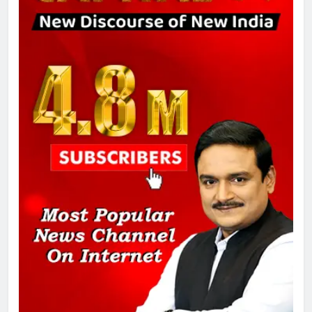
1
SRN अस्पताल का नाम अमर शहीद ठाकुर
रोशन सिंह के नाम पर करने की मांग तेज
2
अमर शहीद ठाकुर रोशन सिंह के नाम पर
स्वरूप रानी नेहरू चिकित्सालय का
नामकरण करने की मांग को लेकर
अनिश्चितकालीन धरना शुरू
3
289 एकड़ भूमि पर विकसित होगा कार्बन-
फ्री डेटा सेंटर, हजारों उच्च-कुशल
रोजगार सृजन की संभावना
4
UP में ग्रामीण बिजली आपूर्ति से कृषि,