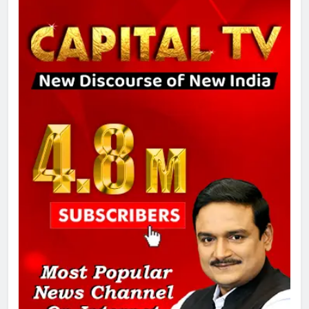
गाजा युद्धविराम को लेकर बड़ी खबरें
8
चुनाव से पहले लालू परिवार पर बड़ा झटका,
दिल्ली कोर्ट ने IRCTC घोटाले में आरोप
तय किए
1
SRN अस्पताल का नाम अमर शहीद ठाकुर
रोशन सिंह के नाम पर करने की मांग तेज
2
अमर शहीद ठाकुर रोशन सिंह के नाम पर
स्वरूप रानी नेहरू चिकित्सालय का
नामकरण करने की मांग को लेकर