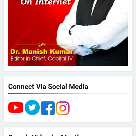
अनिश्चितकालीन धरना शुरू
3
289 एकड़ भूमि पर विकसित होगा कार्बन-
फ्री डेटा सेंटर, हजारों उच्च-कुशल
रोजगार सृजन की संभावना
4
UP में ग्रामीण बिजली आपूर्ति से कृषि,
डेयरी, कुटीर उद्योग और स्वरोजगार को
मिला बढ़ावा
Connect Via Social Media
5
राम की नगरी अयोध्या में आने वाले भक्तों
का स्वागत करेगा लक्ष्मण द्वार
6