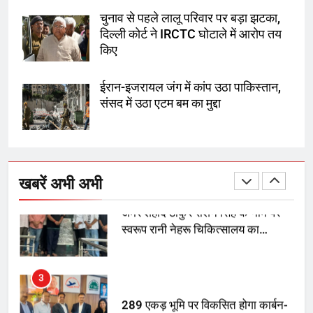
तय किए
चुनाव से पहले लालू परिवार पर बड़ा झटका,
दिल्ली कोर्ट ने IRCTC घोटाले में आरोप तय
1
किए
SRN अस्पताल का नाम अमर शहीद ठाकुर
रोशन सिंह के नाम पर करने की मांग तेज
ईरान-इजरायल जंग में कांप उठा पाकिस्तान,
संसद में उठा एटम बम का मुद्दा
2
अमर शहीद ठाकुर रोशन सिंह के नाम पर
स्वरूप रानी नेहरू चिकित्सालय का
खबरें अभी अभी
नामकरण करने की मांग को लेकर
अनिश्चितकालीन धरना शुरू
3
289 एकड़ भूमि पर विकसित होगा कार्बन-
फ्री डेटा सेंटर, हजारों उच्च-कुशल
रोजगार सृजन की संभावना