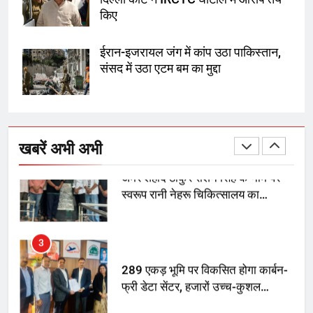
1
किए
SRN अस्पताल का नाम अमर शहीद ठाकुर
रोशन सिंह के नाम पर करने की मांग तेज
ईरान-इजरायल जंग में कांप उठा पाकिस्तान,
संसद में उठा एटम बम का मुद्दा
2
अमर शहीद ठाकुर रोशन सिंह के नाम पर
स्वरूप रानी नेहरू चिकित्सालय का
खबरें अभी अभी
नामकरण करने की मांग को लेकर
अनिश्चितकालीन धरना शुरू
3
289 एकड़ भूमि पर विकसित होगा कार्बन-
फ्री डेटा सेंटर, हजारों उच्च-कुशल
रोजगार सृजन की संभावना
4
UP में ग्रामीण बिजली आपूर्ति से कृषि,