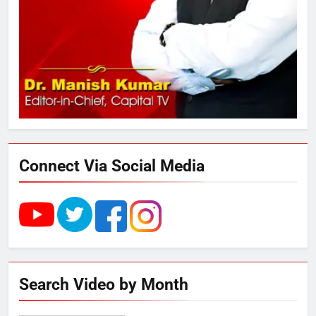
289 एकड़ भूमि पर विकसित होगा कार्बन-
फ्री डेटा सेंटर, हजारों उच्च-कुशल
रोजगार सृजन की संभावना
4
UP में ग्रामीण बिजली आपूर्ति से कृषि,
डेयरी, कुटीर उद्योग और स्वरोजगार को
मिला बढ़ावा
Connect Via Social Media
5
राम की नगरी अयोध्या में आने वाले भक्तों
का स्वागत करेगा लक्ष्मण द्वार
6
Search Video by Month
उत्तर प्रदेश में गांवों में बढ़ेंगी सुविधाएं: 67%
बढ़ा पंचायतों का बजट