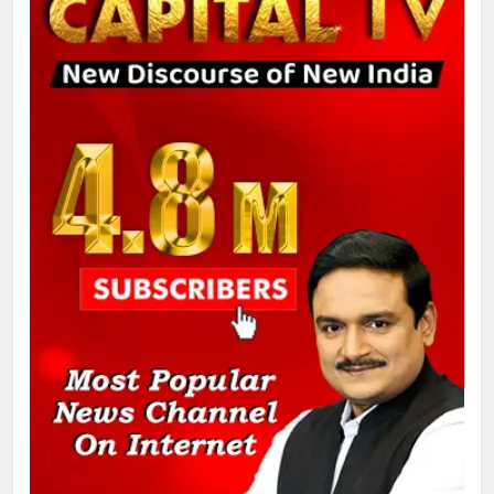
8
चुनाव से पहले लालू परिवार पर बड़ा झटका,
दिल्ली कोर्ट ने IRCTC घोटाले में आरोप
तय किए
1
SRN अस्पताल का नाम अमर शहीद ठाकुर
रोशन सिंह के नाम पर करने की मांग तेज
2
अमर शहीद ठाकुर रोशन सिंह के नाम पर
स्वरूप रानी नेहरू चिकित्सालय का
नामकरण करने की मांग को लेकर
अनिश्चितकालीन धरना शुरू
3