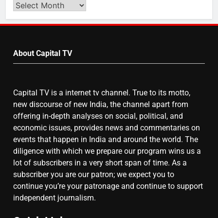
Search
Video
by
7
Month
About Capital TV
गाजा युद्धविराम को लेकर बड़ी खबरें
Capital TV is a internet tv channel. True to its motto,
8
new discourse of new India, the channel apart from
चुनाव से पहले लालू परिवार पर बड़ा झटका,
offering in-depth analyses on social, political, and
दिल्ली कोर्ट ने IRCTC घोटाले में आरोप
economic issues, provides news and commentaries on
तय किए
events that happen in India and around the world. The
diligence with which we prepare our program wins us a
lot of subscribers in a very short span of time. As a
subscriber you are our patron; we expect you to
continue you’re your patronage and continue to support
independent journalism.