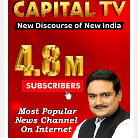
7
गाजा युद्धविराम को लेकर बड़ी खबरें
8
चुनाव से पहले लालू परिवार पर बड़ा झटका,
दिल्ली कोर्ट ने IRCTC घोटाले में आरोप
तय किए
1
SRN अस्पताल का नाम अमर शहीद ठाकुर
रोशन सिंह के नाम पर करने की मांग तेज