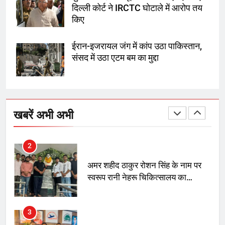
दिल्ली कोर्ट ने IRCTC घोटाले में आरोप तय
8
किए
चुनाव से पहले लालू परिवार पर बड़ा झटका,
दिल्ली कोर्ट ने IRCTC घोटाले में आरोप
ईरान-इजरायल जंग में कांप उठा पाकिस्तान,
तय किए
संसद में उठा एटम बम का मुद्दा
1
SRN अस्पताल का नाम अमर शहीद ठाकुर
रोशन सिंह के नाम पर करने की मांग तेज
खबरें अभी अभी
2
अमर शहीद ठाकुर रोशन सिंह के नाम पर
स्वरूप रानी नेहरू चिकित्सालय का
नामकरण करने की मांग को लेकर
अनिश्चितकालीन धरना शुरू
3