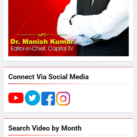
2
अमर शहीद ठाकुर रोशन सिंह के नाम पर
स्वरूप रानी नेहरू चिकित्सालय का
नामकरण करने की मांग को लेकर
अनिश्चितकालीन धरना शुरू
3
289 एकड़ भूमि पर विकसित होगा कार्बन-
फ्री डेटा सेंटर, हजारों उच्च-कुशल
रोजगार सृजन की संभावना
Connect Via Social Media
4
UP में ग्रामीण बिजली आपूर्ति से कृषि,
डेयरी, कुटीर उद्योग और स्वरोजगार को
मिला बढ़ावा
5
Search Video by Month
राम की नगरी अयोध्या में आने वाले भक्तों