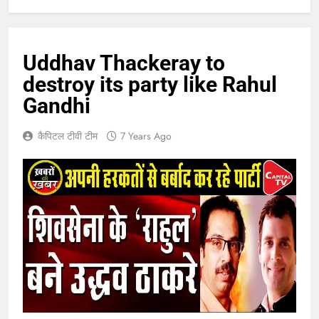
Uddhav Thackeray to
destroy its party like Rahul
Gandhi
कैपिटल टीवी टीम
7 Years Ago