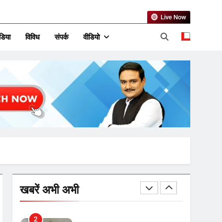
उत्तर प्रदेश में गांवों में बढ़ेंगी
Live Now
सुविधाएं: 67% बढ़ा पंचायतों का
बजट
डिया
विविध
संपर्क
वीडियो
7
गाजा युद्धविराम को लेकर बड़ी खबरें
8
चुनाव से पहले लालू परिवार पर बड़ा
झटका, दिल्ली कोर्ट ने IRCTC
घोटाले में आरोप तय किए
1
SRN अस्पताल का नाम अमर
खबरें अभी अभी
शहीद ठाकुर रोशन सिंह के नाम पर
करने की मांग तेज
2