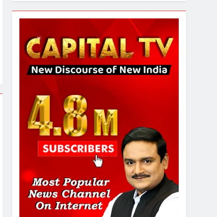
6
उत्तर प्रदेश में गांवों में बढ़ेंगी
सुविधाएं: 67% बढ़ा पंचायतों का
बजट
7
गाजा युद्धविराम को लेकर बड़ी खबरें
8
चुनाव से पहले लालू परिवार पर बड़ा
झटका, दिल्ली कोर्ट ने IRCTC
घोटाले में आरोप तय किए
1
SRN अस्पताल का नाम अमर
शहीद ठाकुर रोशन सिंह के नाम पर
करने की मांग तेज