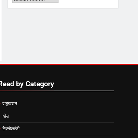
Video
6
by
उत्तर प्रदेश में गांवों में बढ़ेंगी
Month
सुविधाएं: 67% बढ़ा पंचायतों का
बजट
7
गाजा युद्धविराम को लेकर बड़ी खबरें
8
Read by Category
चुनाव से पहले लालू परिवार पर बड़ा
झटका, दिल्ली कोर्ट ने IRCTC
घोटाले में आरोप तय किए
एजुकेशन
खेल
टेक्नोलॉजी