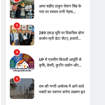
अमर शहीद ठाकुर रोशन सिंह के
नाम पर स्वरूप रानी नेहरू
चिकित्सालय का नामकरण करने
की मांग को लेकर
3
अनिश्चितकालीन धरना शुरू
289 एकड़ भूमि पर विकसित होगा
कार्बन-फ्री डेटा सेंटर, हजारों
उच्च-कुशल रोजगार सृजन की
संभावना
4
UP में ग्रामीण बिजली आपूर्ति से
कृषि, डेयरी, कुटीर उद्योग और
स्वरोजगार को मिला बढ़ावा
5
राम की नगरी अयोध्या में आने वाले
भक्तों का स्वागत करेगा लक्ष्मण द्वार