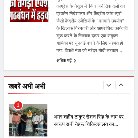
कांग्रेस के नेतृत्व में 14 राजनीतिक दलों द्वारा
प्रवर्तन निदेशालय और केंद्रीय जांच ब्यूरो
जैसी केंद्रीय एजेंसियों के “मनमाने उपयोग”
8
के खिलाफ गिरफ्तारी और आपराधिक कार्यवाही
शुरू करने के खिलाफ दायर एक संयुक्त
चुनाव से पहले लालू परिवार पर बड़ा झटका,
याचिका पर सुनवाई करने के लिए सहमत हो
दिल्ली कोर्ट ने IRCTC घोटाले में आरोप
गया. विपक्षी नेता जो नरेंद्र मोदी सरकार…
तय किए
अधिक पढ़ें
1
SRN अस्पताल का नाम अमर शहीद ठाकुर
रोशन सिंह के नाम पर करने की मांग तेज
खबरें अभी अभी
2
अमर शहीद ठाकुर रोशन सिंह के नाम पर
स्वरूप रानी नेहरू चिकित्सालय का
नामकरण करने की मांग को लेकर