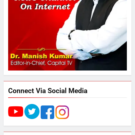
2
अमर शहीद ठाकुर रोशन सिंह के नाम पर
स्वरूप रानी नेहरू चिकित्सालय का
नामकरण करने की मांग को लेकर
अनिश्चितकालीन धरना शुरू
3
289 एकड़ भूमि पर विकसित होगा कार्बन-
फ्री डेटा सेंटर, हजारों उच्च-कुशल
रोजगार सृजन की संभावना
Connect Via Social Media
4
UP में ग्रामीण बिजली आपूर्ति से कृषि,
डेयरी, कुटीर उद्योग और स्वरोजगार को
मिला बढ़ावा