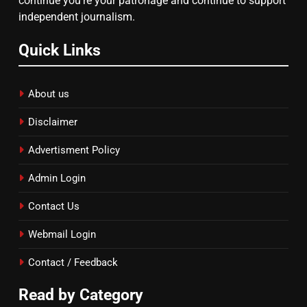
continue you’re your patronage and continue to support
दिल्ली कोर्ट ने IRCTC घोटाले में आरोप
independent journalism.
तय किए
Quick Links
About us
Disclaimer
Advertisment Policy
Admin Login
Contact Us
Webmail Login
Contact / Feedback
Read by Category