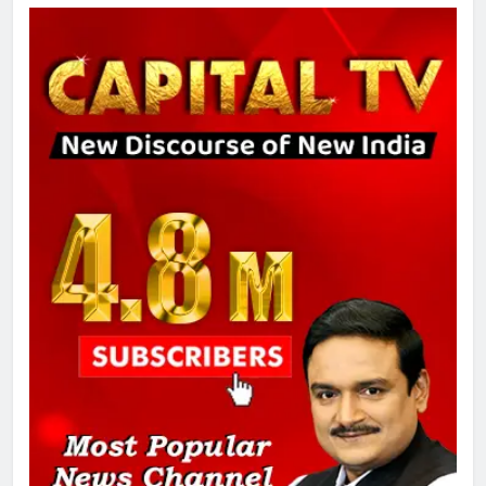
उत्तर प्रदेश में गांवों में बढ़ेंगी सुविधाएं: 67%
बढ़ा पंचायतों का बजट
7
गाजा युद्धविराम को लेकर बड़ी खबरें
8
चुनाव से पहले लालू परिवार पर बड़ा झटका,
दिल्ली कोर्ट ने IRCTC घोटाले में आरोप
तय किए
1
SRN अस्पताल का नाम अमर शहीद ठाकुर
रोशन सिंह के नाम पर करने की मांग तेज