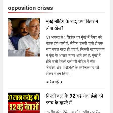
opposition crises
मुंबई मीटिंग के बाद, क्या बिहार में
होगा खेल?
5
31 अगस्त से 1 सितंबर को मुंबई में विपक्ष की
राम की नगरी अयोध्या में आने वाले भक्तों
बैठक होने वाली है. लेकिन उससे पहले ही एक
का स्वागत करेगा लक्ष्मण द्वार
नया बवाल खड़ा हो गया है. जिससे महागठबंधन
में फूंट के आसार नजर आने लगे हैं. मुंबई में
होने वाली विपक्षी दलों की मीटिंग में सीट
6
शेयरिंग और ‘INDIA’ के संयोजक पद को
लेकर मंथन किया…
उत्तर प्रदेश में गांवों में बढ़ेंगी सुविधाएं: 67%
अधिक पढ़ें
बढ़ा पंचायतों का बजट
विपक्षी दलों के 92 बड़े नेता ईडी की
7
जांच के दायरे में
सुप्रीम कोर्ट 24 मार्च को भारतीय राष्ट्रीय
गाजा युद्धविराम को लेकर बड़ी खबरें