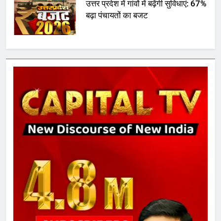
उत्तर प्रदेश में गांवों में बढ़ेंगी सुविधाएं: 67%
बढ़ा पंचायतों का बजट
6
गाजा युद्धविराम को लेकर बड़ी खबरें
7
चुनाव से पहले लालू परिवार पर बड़ा झटका,
दिल्ली कोर्ट ने IRCTC घोटाले में आरोप
तय किए
8
सुप्रीम कोर्ट ने राहुल गांधी के ‘वोट चोरी’
के आरोप खारिज किए, शेखपुरा में पीएम की