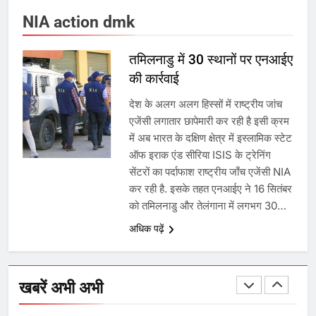
NIA action dmk
7
तमिलनाडु में 30 स्थानों पर एनआईए
की कार्रवाई
चुनाव से पहले लालू परिवार पर बड़ा झटका,
दिल्ली कोर्ट ने IRCTC घोटाले में आरोप
देश के अलग अलग हिस्सों में राष्ट्रीय जांच
तय किए
एजेंसी लगातार छापेमारी कर रही है इसी क्रम
में अब भारत के दक्षिण क्षेत्र में इस्लामिक स्टेट
8
ऑफ इराक एंड सीरिया ISIS के ट्रेनिंग
सेंटरों का पर्दाफाश राष्ट्रीय जाँच एजेंसी NIA
सुप्रीम कोर्ट ने राहुल गांधी के ‘वोट चोरी’
कर रही है. इसके तहत एनआईए ने 16 सितंबर
के आरोप खारिज किए, शेखपुरा में पीएम की
को तमिलनाडु और तेलंगाना में लगभग 30…
मां को गाली पर कोर्ट का समन जारी
अधिक पढ़ें
1
अमर शहीद ठाकुर रोशन सिंह के नाम पर
स्वरूप रानी नेहरू चिकित्सालय का
खबरें अभी अभी
नामकरण करने की मांग को लेकर
अनिश्चितकालीन धरना शुरू