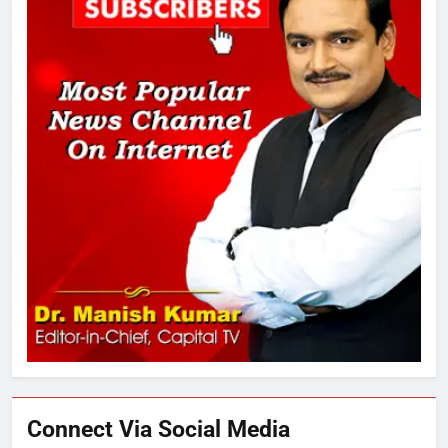
मां को गाली पर कोर्ट का समन जारी
1
अमर शहीद ठाकुर रोशन सिंह के नाम पर
स्वरूप रानी नेहरू चिकित्सालय का
नामकरण करने की मांग को लेकर
अनिश्चितकालीन धरना शुरू
2
289 एकड़ भूमि पर विकसित होगा कार्बन-
फ्री डेटा सेंटर, हजारों उच्च-कुशल
रोजगार सृजन की संभावना
3
UP में ग्रामीण बिजली आपूर्ति से कृषि,
डेयरी, कुटीर उद्योग और स्वरोजगार को
मिला बढ़ावा
Connect Via Social Media
4