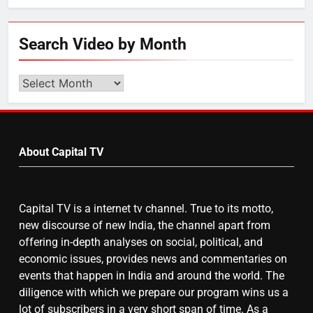
6
Search Video by Month
गाजा युद्धविराम को लेकर बड़ी खबरें
Search
Video
by
7
Month
चुनाव से पहले लालू परिवार पर बड़ा झटका,
About Capital TV
दिल्ली कोर्ट ने IRCTC घोटाले में आरोप
तय किए
Capital TV is a internet tv channel. True to its motto,
8
new discourse of new India, the channel apart from
सुप्रीम कोर्ट ने राहुल गांधी के ‘वोट चोरी’
offering in-depth analyses on social, political, and
के आरोप खारिज किए, शेखपुरा में पीएम की
economic issues, provides news and commentaries on
मां को गाली पर कोर्ट का समन जारी
events that happen in India and around the world. The
diligence with which we prepare our program wins us a
lot of subscribers in a very short span of time. As a