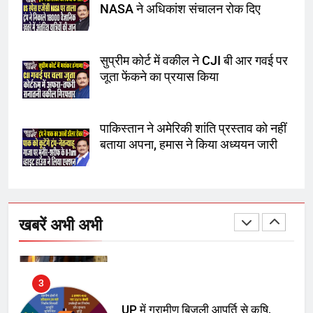
NASA ने अधिकांश संचालन रोक दिए
सुप्रीम कोर्ट ने राहुल गांधी के ‘वोट चोरी’
के आरोप खारिज किए, शेखपुरा में पीएम की
मां को गाली पर कोर्ट का समन जारी
सुप्रीम कोर्ट में वकील ने CJI बी आर गवई पर
जूता फेंकने का प्रयास किया
1
अमर शहीद ठाकुर रोशन सिंह के नाम पर
स्वरूप रानी नेहरू चिकित्सालय का
पाकिस्तान ने अमेरिकी शांति प्रस्ताव को नहीं
नामकरण करने की मांग को लेकर
बताया अपना, हमास ने किया अध्ययन जारी
अनिश्चितकालीन धरना शुरू
2
289 एकड़ भूमि पर विकसित होगा कार्बन-
फ्री डेटा सेंटर, हजारों उच्च-कुशल
खबरें अभी अभी
रोजगार सृजन की संभावना
3
UP में ग्रामीण बिजली आपूर्ति से कृषि,
डेयरी, कुटीर उद्योग और स्वरोजगार को