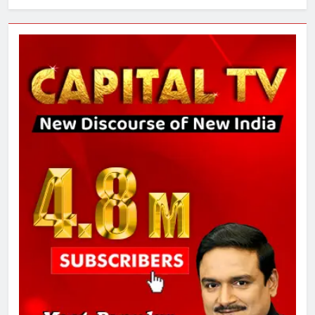
7
चुनाव से पहले लालू परिवार पर बड़ा झटका,
दिल्ली कोर्ट ने IRCTC घोटाले में आरोप
तय किए
8
सुप्रीम कोर्ट ने राहुल गांधी के ‘वोट चोरी’
के आरोप खारिज किए, शेखपुरा में पीएम की
मां को गाली पर कोर्ट का समन जारी
1
अमर शहीद ठाकुर रोशन सिंह के नाम पर
स्वरूप रानी नेहरू चिकित्सालय का
नामकरण करने की मांग को लेकर
अनिश्चितकालीन धरना शुरू
2