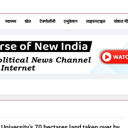
ITAL TV
urse Of New India
स्वास्थ्य
खेल
टेक्नोलॉजी
एजुकेशन
लाइफस्टाइल
सोशल मी
University’s 70 hectares land taken over by