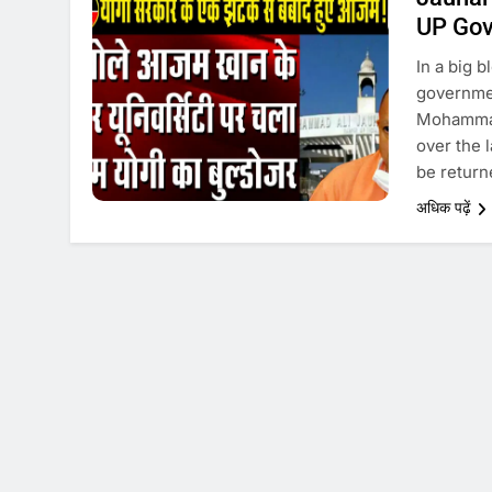
UP Gov
In a big 
governmen
Mohammad
over the 
be return
अधिक पढ़ें