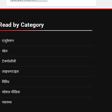
Video
6
by
उत्तर प्रदेश में गांवों में बढ़ेंगी
Month
सुविधाएं: 67% बढ़ा पंचायतों का
Read by Category
बजट
7
एजुकेशन
गाजा युद्धविराम को लेकर बड़ी खबरें
खेल
टेक्नोलॉजी
8
चुनाव से पहले लालू परिवार पर बड़ा
लाइफस्टाइल
झटका, दिल्ली कोर्ट ने IRCTC
घोटाले में आरोप तय किए
विविध
सोशल मीडिया
स्वास्थ्य