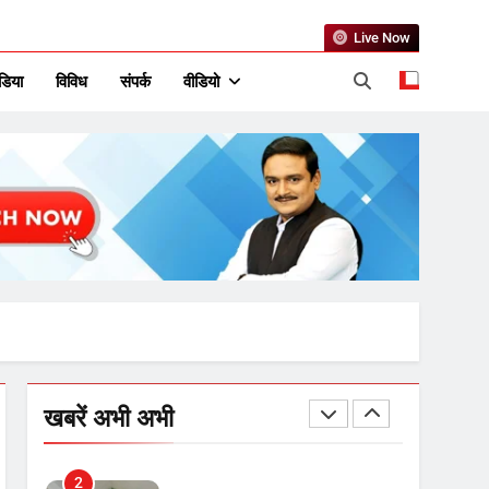
उत्तर प्रदेश में गांवों में बढ़ेंगी
Live Now
सुविधाएं: 67% बढ़ा पंचायतों का
बजट
डिया
विविध
संपर्क
वीडियो
7
गाजा युद्धविराम को लेकर बड़ी खबरें
8
चुनाव से पहले लालू परिवार पर बड़ा
झटका, दिल्ली कोर्ट ने IRCTC
घोटाले में आरोप तय किए
1
SRN अस्पताल का नाम अमर
खबरें अभी अभी
शहीद ठाकुर रोशन सिंह के नाम पर
करने की मांग तेज
2