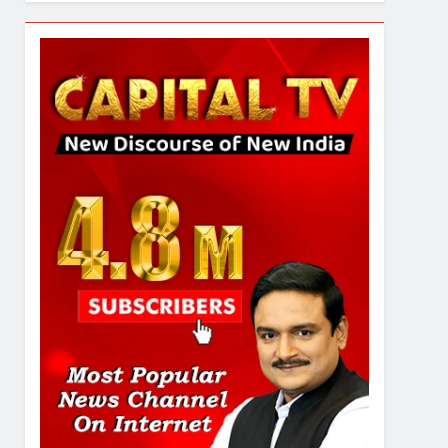
6
उत्तर प्रदेश में गांवों में बढ़ेंगी
सुविधाएं: 67% बढ़ा पंचायतों का
बजट
7
गाजा युद्धविराम को लेकर बड़ी खबरें
8
चुनाव से पहले लालू परिवार पर बड़ा
झटका, दिल्ली कोर्ट ने IRCTC
घोटाले में आरोप तय किए
1
SRN अस्पताल का नाम अमर
शहीद ठाकुर रोशन सिंह के नाम पर
करने की मांग तेज