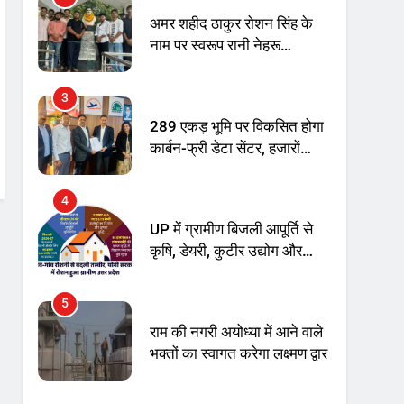
अमर शहीद ठाकुर रोशन सिंह के
नाम पर स्वरूप रानी नेहरू
चिकित्सालय का नामकरण करने
की मांग को लेकर
3
अनिश्चितकालीन धरना शुरू
289 एकड़ भूमि पर विकसित होगा
कार्बन-फ्री डेटा सेंटर, हजारों
उच्च-कुशल रोजगार सृजन की
संभावना
4
UP में ग्रामीण बिजली आपूर्ति से
कृषि, डेयरी, कुटीर उद्योग और
स्वरोजगार को मिला बढ़ावा
5
राम की नगरी अयोध्या में आने वाले
भक्तों का स्वागत करेगा लक्ष्मण द्वार