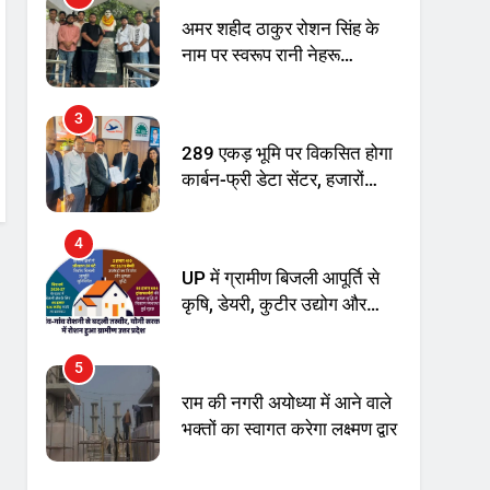
नाम पर स्वरूप रानी नेहरू
चिकित्सालय का नामकरण करने
की मांग को लेकर
3
अनिश्चितकालीन धरना शुरू
289 एकड़ भूमि पर विकसित होगा
कार्बन-फ्री डेटा सेंटर, हजारों
उच्च-कुशल रोजगार सृजन की
संभावना
4
UP में ग्रामीण बिजली आपूर्ति से
कृषि, डेयरी, कुटीर उद्योग और
स्वरोजगार को मिला बढ़ावा
5
राम की नगरी अयोध्या में आने वाले
भक्तों का स्वागत करेगा लक्ष्मण द्वार
6