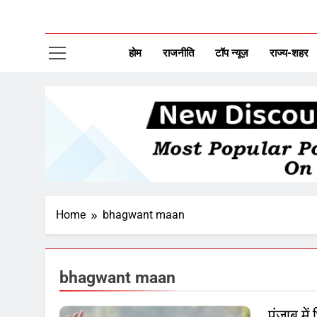
CAP
New Disco
होम
राजनीति
टॉप न्यूज़
राज्य-शहर
Home
bhagwant maan
bhagwant maan
पंजाब मे