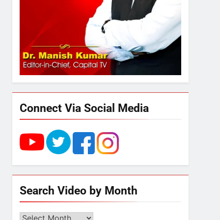
अमर शहीद ठाकुर रोशन सिंह के
नाम पर स्वरूप रानी नेहरू
चिकित्सालय का नामकरण करने
की मांग को लेकर
3
अनिश्चितकालीन धरना शुरू
289 एकड़ भूमि पर विकसित होगा
कार्बन-फ्री डेटा सेंटर, हजारों
उच्च-कुशल रोजगार सृजन की
संभावना
4
Connect Via Social Media
UP में ग्रामीण बिजली आपूर्ति से
कृषि, डेयरी, कुटीर उद्योग और
स्वरोजगार को मिला बढ़ावा
5
राम की नगरी अयोध्या में आने वाले
भक्तों का स्वागत करेगा लक्ष्मण द्वार
Search Video by Month
6
Search