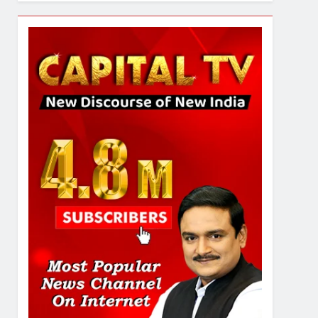
उत्तर प्रदेश में गांवों में बढ़ेंगी
सुविधाएं: 67% बढ़ा पंचायतों का
बजट
7
गाजा युद्धविराम को लेकर बड़ी खबरें
8
चुनाव से पहले लालू परिवार पर बड़ा
झटका, दिल्ली कोर्ट ने IRCTC
घोटाले में आरोप तय किए
1
SRN अस्पताल का नाम अमर
शहीद ठाकुर रोशन सिंह के नाम पर
करने की मांग तेज
2