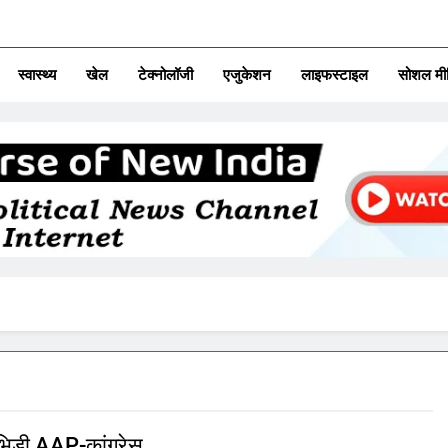
ITAL TV
urse Of New India
स्वास्थ्य
खेल
टेक्नोलॉजी
एजुकेशन
लाइफस्टाइल
सोशल मी
ं भिड़ी AAP-कांग्रेस