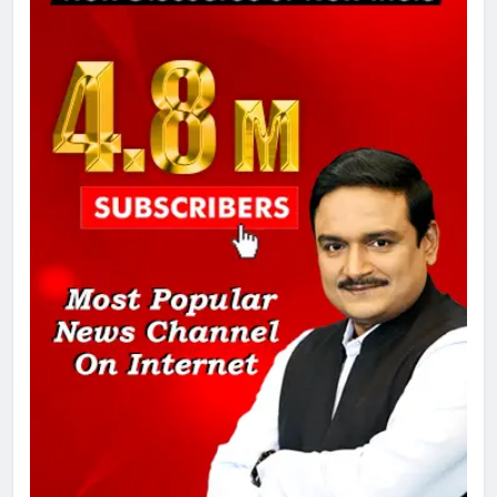
चुनाव से पहले लालू परिवार पर बड़ा झटका,
दिल्ली कोर्ट ने IRCTC घोटाले में आरोप
तय किए
1
SRN अस्पताल का नाम अमर शहीद ठाकुर
रोशन सिंह के नाम पर करने की मांग तेज
2
अमर शहीद ठाकुर रोशन सिंह के नाम पर
स्वरूप रानी नेहरू चिकित्सालय का
नामकरण करने की मांग को लेकर
अनिश्चितकालीन धरना शुरू
3
289 एकड़ भूमि पर विकसित होगा कार्बन-
फ्री डेटा सेंटर, हजारों उच्च-कुशल
रोजगार सृजन की संभावना