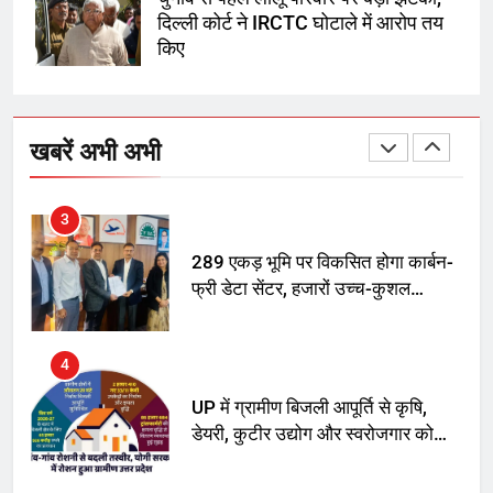
दिल्ली कोर्ट ने IRCTC घोटाले में आरोप तय
किए
2
अमर शहीद ठाकुर रोशन सिंह के नाम पर
स्वरूप रानी नेहरू चिकित्सालय का
खबरें अभी अभी
नामकरण करने की मांग को लेकर
अनिश्चितकालीन धरना शुरू
3
289 एकड़ भूमि पर विकसित होगा कार्बन-
फ्री डेटा सेंटर, हजारों उच्च-कुशल
रोजगार सृजन की संभावना
4
UP में ग्रामीण बिजली आपूर्ति से कृषि,
डेयरी, कुटीर उद्योग और स्वरोजगार को
मिला बढ़ावा