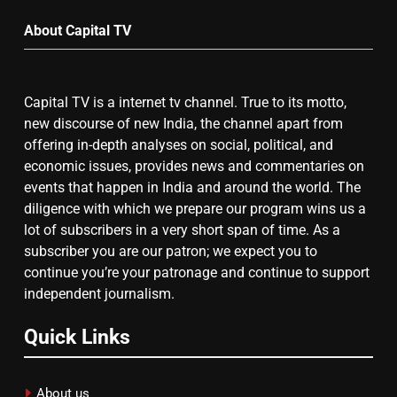
Month
About Capital TV
गाजा युद्धविराम को लेकर बड़ी खबरें
Capital TV is a internet tv channel. True to its motto,
8
new discourse of new India, the channel apart from
चुनाव से पहले लालू परिवार पर बड़ा झटका,
offering in-depth analyses on social, political, and
दिल्ली कोर्ट ने IRCTC घोटाले में आरोप
economic issues, provides news and commentaries on
तय किए
events that happen in India and around the world. The
diligence with which we prepare our program wins us a
lot of subscribers in a very short span of time. As a
subscriber you are our patron; we expect you to
continue you’re your patronage and continue to support
independent journalism.
Quick Links
About us