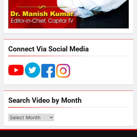
4
UP में ग्रामीण बिजली आपूर्ति से कृषि,
डेयरी, कुटीर उद्योग और स्वरोजगार को
मिला बढ़ावा
Connect Via Social Media
5
राम की नगरी अयोध्या में आने वाले भक्तों
का स्वागत करेगा लक्ष्मण द्वार
6
Search Video by Month
उत्तर प्रदेश में गांवों में बढ़ेंगी सुविधाएं: 67%
बढ़ा पंचायतों का बजट
Search
Video
by
7