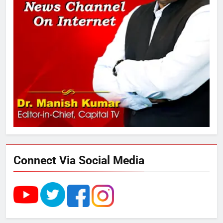
फ्री डेटा सेंटर, हजारों उच्च-कुशल
रोजगार सृजन की संभावना
3
UP में ग्रामीण बिजली आपूर्ति से कृषि,
डेयरी, कुटीर उद्योग और स्वरोजगार को
मिला बढ़ावा
4
राम की नगरी अयोध्या में आने वाले भक्तों
का स्वागत करेगा लक्ष्मण द्वार
Connect Via Social Media
5
उत्तर प्रदेश में गांवों में बढ़ेंगी सुविधाएं: 67%
बढ़ा पंचायतों का बजट