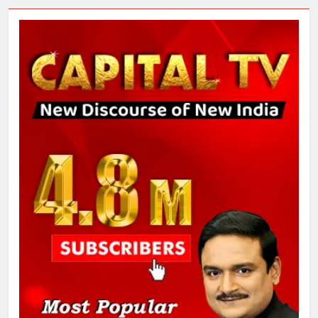
चुनाव से पहले लालू परिवार पर बड़ा झटका,
दिल्ली कोर्ट ने IRCTC घोटाले में आरोप
तय किए
8
सुप्रीम कोर्ट ने राहुल गांधी के ‘वोट चोरी’
के आरोप खारिज किए, शेखपुरा में पीएम की
मां को गाली पर कोर्ट का समन जारी
1
अमर शहीद ठाकुर रोशन सिंह के नाम पर
स्वरूप रानी नेहरू चिकित्सालय का
नामकरण करने की मांग को लेकर
अनिश्चितकालीन धरना शुरू
2
289 एकड़ भूमि पर विकसित होगा कार्बन-