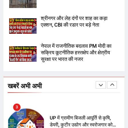
सुप्रीम कोर्ट ने राहुल गांधी के ‘वोट चोरी’
के आरोप खारिज किए, शेखपुरा में पीएम की
मां को गाली पर कोर्ट का समन जारी
श्रीनगर और लेह दंगों पर शाह का कड़ा
एक्शन, CBI की रडार पर बड़े नेता
1
अमर शहीद ठाकुर रोशन सिंह के नाम पर
नेपाल में राजनीतिक बदलाव PM मोदी का
स्वरूप रानी नेहरू चिकित्सालय का
सक्रिय कूटनीतिक हस्तक्षेप और क्षेत्रीय
नामकरण करने की मांग को लेकर
सुरक्षा पर भारत की नजर
अनिश्चितकालीन धरना शुरू
2
289 एकड़ भूमि पर विकसित होगा कार्बन-
फ्री डेटा सेंटर, हजारों उच्च-कुशल
खबरें अभी अभी
रोजगार सृजन की संभावना
3
UP में ग्रामीण बिजली आपूर्ति से कृषि,
डेयरी, कुटीर उद्योग और स्वरोजगार को