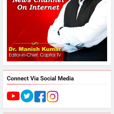
2
अमर शहीद ठाकुर रोशन सिंह के नाम पर
स्वरूप रानी नेहरू चिकित्सालय का
नामकरण करने की मांग को लेकर
अनिश्चितकालीन धरना शुरू
3
289 एकड़ भूमि पर विकसित होगा कार्बन-
फ्री डेटा सेंटर, हजारों उच्च-कुशल
रोजगार सृजन की संभावना
Connect Via Social Media
4
UP में ग्रामीण बिजली आपूर्ति से कृषि,
डेयरी, कुटीर उद्योग और स्वरोजगार को
मिला बढ़ावा