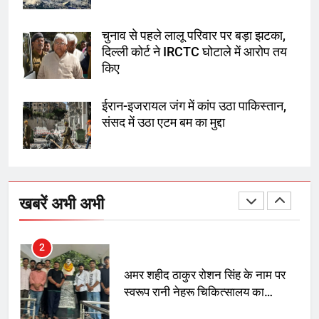
गाजा युद्धविराम को लेकर बड़ी खबरें
चुनाव से पहले लालू परिवार पर बड़ा झटका,
दिल्ली कोर्ट ने IRCTC घोटाले में आरोप तय
8
किए
चुनाव से पहले लालू परिवार पर बड़ा झटका,
दिल्ली कोर्ट ने IRCTC घोटाले में आरोप
ईरान-इजरायल जंग में कांप उठा पाकिस्तान,
तय किए
संसद में उठा एटम बम का मुद्दा
1
SRN अस्पताल का नाम अमर शहीद ठाकुर
रोशन सिंह के नाम पर करने की मांग तेज
खबरें अभी अभी
2
अमर शहीद ठाकुर रोशन सिंह के नाम पर
स्वरूप रानी नेहरू चिकित्सालय का
नामकरण करने की मांग को लेकर