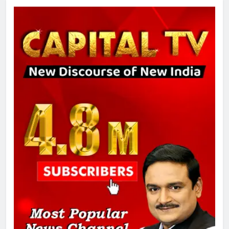
उत्तर प्रदेश में गांवों में बढ़ेंगी सुविधाएं: 67%
बढ़ा पंचायतों का बजट
7
गाजा युद्धविराम को लेकर बड़ी खबरें
8
चुनाव से पहले लालू परिवार पर बड़ा झटका,
दिल्ली कोर्ट ने IRCTC घोटाले में आरोप
तय किए
1
SRN अस्पताल का नाम अमर शहीद ठाकुर
रोशन सिंह के नाम पर करने की मांग तेज