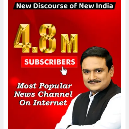
गाजा युद्धविराम को लेकर बड़ी खबरें
8
चुनाव से पहले लालू परिवार पर बड़ा झटका,
दिल्ली कोर्ट ने IRCTC घोटाले में आरोप
तय किए
1
SRN अस्पताल का नाम अमर शहीद ठाकुर
रोशन सिंह के नाम पर करने की मांग तेज
2
अमर शहीद ठाकुर रोशन सिंह के नाम पर