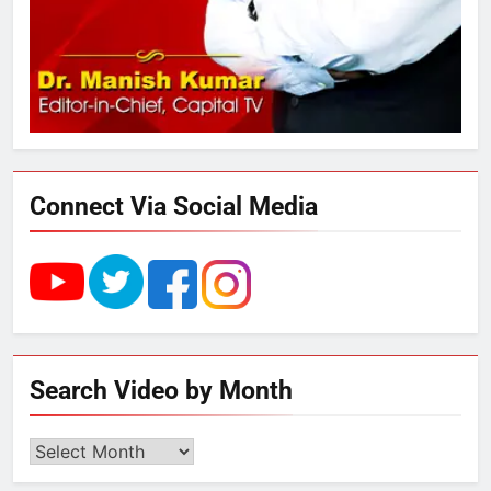
स्वरूप रानी नेहरू चिकित्सालय का
नामकरण करने की मांग को लेकर
अनिश्चितकालीन धरना शुरू
3
289 एकड़ भूमि पर विकसित होगा कार्बन-
फ्री डेटा सेंटर, हजारों उच्च-कुशल
रोजगार सृजन की संभावना
Connect Via Social Media
4
UP में ग्रामीण बिजली आपूर्ति से कृषि,
डेयरी, कुटीर उद्योग और स्वरोजगार को
मिला बढ़ावा
5
Search Video by Month
राम की नगरी अयोध्या में आने वाले भक्तों
का स्वागत करेगा लक्ष्मण द्वार
Search
Video