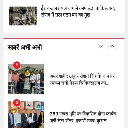
चुनाव से पहले लालू परिवार पर बड़ा झटका,
दिल्ली कोर्ट ने IRCTC घोटाले में आरोप
ईरान-इजरायल जंग में कांप उठा पाकिस्तान,
तय किए
संसद में उठा एटम बम का मुद्दा
1
SRN अस्पताल का नाम अमर शहीद ठाकुर
रोशन सिंह के नाम पर करने की मांग तेज
खबरें अभी अभी
2
अमर शहीद ठाकुर रोशन सिंह के नाम पर
स्वरूप रानी नेहरू चिकित्सालय का
नामकरण करने की मांग को लेकर
अनिश्चितकालीन धरना शुरू
3
289 एकड़ भूमि पर विकसित होगा कार्बन-
फ्री डेटा सेंटर, हजारों उच्च-कुशल
रोजगार सृजन की संभावना