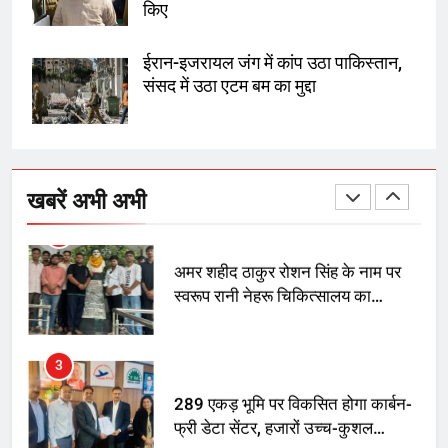
किए
SRN अस्पताल का नाम अमर शहीद ठाकुर
रोशन सिंह के नाम पर करने की मांग तेज
ईरान-इजरायल जंग में कांप उठा पाकिस्तान,
संसद में उठा एटम बम का मुद्दा
2
अमर शहीद ठाकुर रोशन सिंह के नाम पर
स्वरूप रानी नेहरू चिकित्सालय का
खबरें अभी अभी
नामकरण करने की मांग को लेकर
अनिश्चितकालीन धरना शुरू
3
289 एकड़ भूमि पर विकसित होगा कार्बन-
फ्री डेटा सेंटर, हजारों उच्च-कुशल
रोजगार सृजन की संभावना
4
UP में ग्रामीण बिजली आपूर्ति से कृषि,