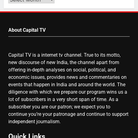
Video
by
7
Month
About Capital TV
गाजा युद्धविराम को लेकर बड़ी खबरें
Capital TV is a internet tv channel. True to its motto,
8
new discourse of new India, the channel apart from
चुनाव से पहले लालू परिवार पर बड़ा झटका,
offering in-depth analyses on social, political, and
दिल्ली कोर्ट ने IRCTC घोटाले में आरोप
economic issues, provides news and commentaries on
तय किए
events that happen in India and around the world. The
diligence with which we prepare our program wins us a
lot of subscribers in a very short span of time. As a
subscriber you are our patron; we expect you to
continue you’re your patronage and continue to support
independent journalism.
Quick Links