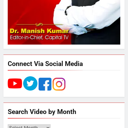
289 एकड़ भूमि पर विकसित होगा कार्बन-
फ्री डेटा सेंटर, हजारों उच्च-कुशल
रोजगार सृजन की संभावना
4
UP में ग्रामीण बिजली आपूर्ति से कृषि,
डेयरी, कुटीर उद्योग और स्वरोजगार को
मिला बढ़ावा
Connect Via Social Media
5
राम की नगरी अयोध्या में आने वाले भक्तों
का स्वागत करेगा लक्ष्मण द्वार
6
Search Video by Month
उत्तर प्रदेश में गांवों में बढ़ेंगी सुविधाएं: 67%
बढ़ा पंचायतों का बजट
Search