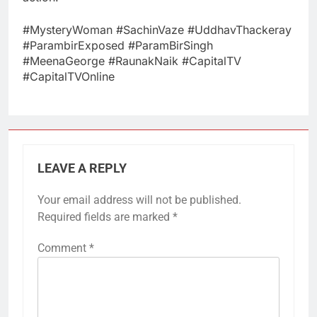
#MysteryWoman​ #SachinVaze​ #UddhavThackeray​
#ParambirExposed​ #ParamBirSingh​
#MeenaGeorge​ #RaunakNaik​ #CapitalTV​
#CapitalTVOnline​
LEAVE A REPLY
Your email address will not be published.
Required fields are marked
*
Comment
*