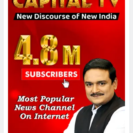
8
चुनाव से पहले लालू परिवार पर बड़ा झटका,
दिल्ली कोर्ट ने IRCTC घोटाले में आरोप
तय किए
1
SRN अस्पताल का नाम अमर शहीद ठाकुर
रोशन सिंह के नाम पर करने की मांग तेज
2
अमर शहीद ठाकुर रोशन सिंह के नाम पर
स्वरूप रानी नेहरू चिकित्सालय का
नामकरण करने की मांग को लेकर
अनिश्चितकालीन धरना शुरू
3