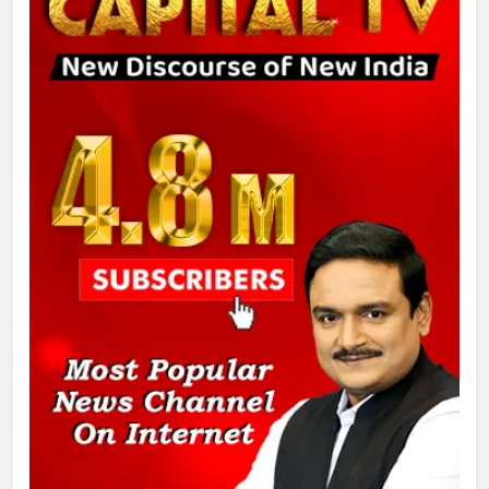
7
चुनाव से पहले लालू परिवार पर बड़ा झटका,
दिल्ली कोर्ट ने IRCTC घोटाले में आरोप
तय किए
8
सुप्रीम कोर्ट ने राहुल गांधी के ‘वोट चोरी’
के आरोप खारिज किए, शेखपुरा में पीएम की
मां को गाली पर कोर्ट का समन जारी
1
अमर शहीद ठाकुर रोशन सिंह के नाम पर
स्वरूप रानी नेहरू चिकित्सालय का
नामकरण करने की मांग को लेकर
अनिश्चितकालीन धरना शुरू
2