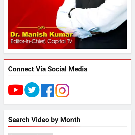
289 एकड़ भूमि पर विकसित होगा कार्बन-
फ्री डेटा सेंटर, हजारों उच्च-कुशल
रोजगार सृजन की संभावना
3
UP में ग्रामीण बिजली आपूर्ति से कृषि,
डेयरी, कुटीर उद्योग और स्वरोजगार को
मिला बढ़ावा
Connect Via Social Media
4
राम की नगरी अयोध्या में आने वाले भक्तों
का स्वागत करेगा लक्ष्मण द्वार
5
Search Video by Month
उत्तर प्रदेश में गांवों में बढ़ेंगी सुविधाएं: 67%
बढ़ा पंचायतों का बजट