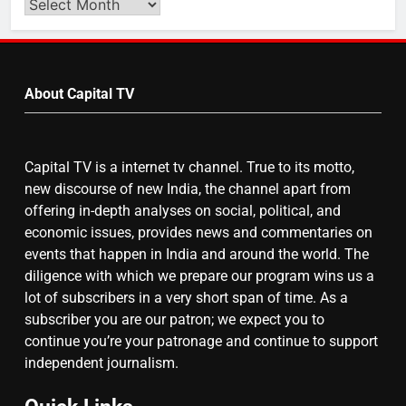
Search
Video
by
6
Month
About Capital TV
गाजा युद्धविराम को लेकर बड़ी खबरें
Capital TV is a internet tv channel. True to its motto,
7
new discourse of new India, the channel apart from
चुनाव से पहले लालू परिवार पर बड़ा झटका,
offering in-depth analyses on social, political, and
दिल्ली कोर्ट ने IRCTC घोटाले में आरोप
economic issues, provides news and commentaries on
तय किए
events that happen in India and around the world. The
diligence with which we prepare our program wins us a
8
lot of subscribers in a very short span of time. As a
subscriber you are our patron; we expect you to
सुप्रीम कोर्ट ने राहुल गांधी के ‘वोट चोरी’
continue you’re your patronage and continue to support
के आरोप खारिज किए, शेखपुरा में पीएम की
independent journalism.
मां को गाली पर कोर्ट का समन जारी