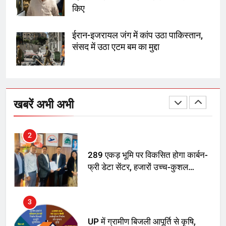
8
किए
सुप्रीम कोर्ट ने राहुल गांधी के ‘वोट चोरी’
के आरोप खारिज किए, शेखपुरा में पीएम की
ईरान-इजरायल जंग में कांप उठा पाकिस्तान,
मां को गाली पर कोर्ट का समन जारी
संसद में उठा एटम बम का मुद्दा
1
अमर शहीद ठाकुर रोशन सिंह के नाम पर
स्वरूप रानी नेहरू चिकित्सालय का
खबरें अभी अभी
नामकरण करने की मांग को लेकर
अनिश्चितकालीन धरना शुरू
2
289 एकड़ भूमि पर विकसित होगा कार्बन-
फ्री डेटा सेंटर, हजारों उच्च-कुशल
रोजगार सृजन की संभावना
3
UP में ग्रामीण बिजली आपूर्ति से कृषि,