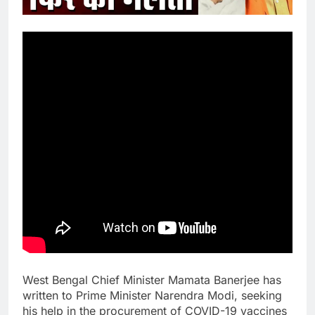
West Bengal Chief Minister Mamata Banerjee has
written to Prime Minister Narendra Modi, seeking
his help in the procurement of COVID-19 vaccines