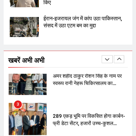
किए
SRN अस्पताल का नाम अमर शहीद ठाकुर
रोशन सिंह के नाम पर करने की मांग तेज
ईरान-इजरायल जंग में कांप उठा पाकिस्तान,
संसद में उठा एटम बम का मुद्दा
2
अमर शहीद ठाकुर रोशन सिंह के नाम पर
स्वरूप रानी नेहरू चिकित्सालय का
खबरें अभी अभी
नामकरण करने की मांग को लेकर
अनिश्चितकालीन धरना शुरू
3
289 एकड़ भूमि पर विकसित होगा कार्बन-
फ्री डेटा सेंटर, हजारों उच्च-कुशल
रोजगार सृजन की संभावना
4
UP में ग्रामीण बिजली आपूर्ति से कृषि,