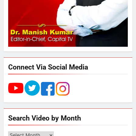
289 एकड़ भूमि पर विकसित होगा कार्बन-
फ्री डेटा सेंटर, हजारों उच्च-कुशल
रोजगार सृजन की संभावना
4
UP में ग्रामीण बिजली आपूर्ति से कृषि,
डेयरी, कुटीर उद्योग और स्वरोजगार को
मिला बढ़ावा
Connect Via Social Media
5
राम की नगरी अयोध्या में आने वाले भक्तों
का स्वागत करेगा लक्ष्मण द्वार
6
Search Video by Month
उत्तर प्रदेश में गांवों में बढ़ेंगी सुविधाएं: 67%
बढ़ा पंचायतों का बजट
Search