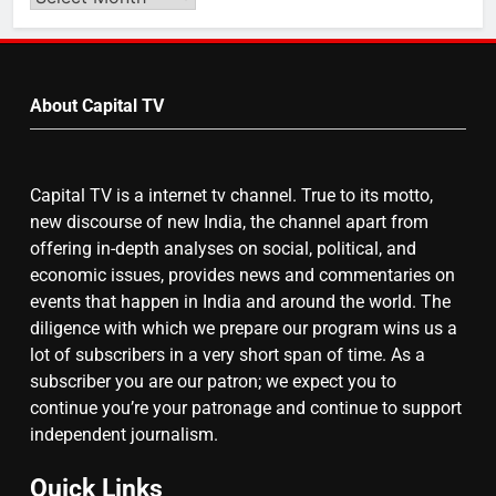
Video
by
7
Month
About Capital TV
गाजा युद्धविराम को लेकर बड़ी खबरें
Capital TV is a internet tv channel. True to its motto,
8
new discourse of new India, the channel apart from
चुनाव से पहले लालू परिवार पर बड़ा झटका,
offering in-depth analyses on social, political, and
दिल्ली कोर्ट ने IRCTC घोटाले में आरोप
economic issues, provides news and commentaries on
तय किए
events that happen in India and around the world. The
diligence with which we prepare our program wins us a
lot of subscribers in a very short span of time. As a
subscriber you are our patron; we expect you to
continue you’re your patronage and continue to support
independent journalism.
Quick Links