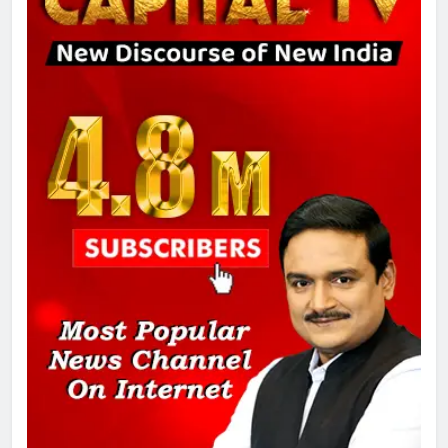
8
चुनाव से पहले लालू परिवार पर बड़ा झटका,
दिल्ली कोर्ट ने IRCTC घोटाले में आरोप
तय किए
1
SRN अस्पताल का नाम अमर शहीद ठाकुर
रोशन सिंह के नाम पर करने की मांग तेज
2
अमर शहीद ठाकुर रोशन सिंह के नाम पर
स्वरूप रानी नेहरू चिकित्सालय का
नामकरण करने की मांग को लेकर
अनिश्चितकालीन धरना शुरू
3