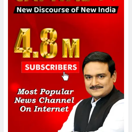
8
चुनाव से पहले लालू परिवार पर बड़ा झटका,
दिल्ली कोर्ट ने IRCTC घोटाले में आरोप
तय किए
1
SRN अस्पताल का नाम अमर शहीद ठाकुर
रोशन सिंह के नाम पर करने की मांग तेज
2
अमर शहीद ठाकुर रोशन सिंह के नाम पर
स्वरूप रानी नेहरू चिकित्सालय का
नामकरण करने की मांग को लेकर
अनिश्चितकालीन धरना शुरू
3
289 एकड़ भूमि पर विकसित होगा कार्बन-