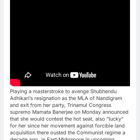
Playing a masterstroke to avenge Shubhendu
Adhikari’s resignation as the MLA of Nandigram
and exit from her party, Trinamul Congress
supremo Mamata Banerjee on Monday announced
that she would contest the hot seat, also “lucky”
for her since her movement against forcible land
acquisition there ousted the Communist regime a
decade ago, in East Midnapore in upcoming