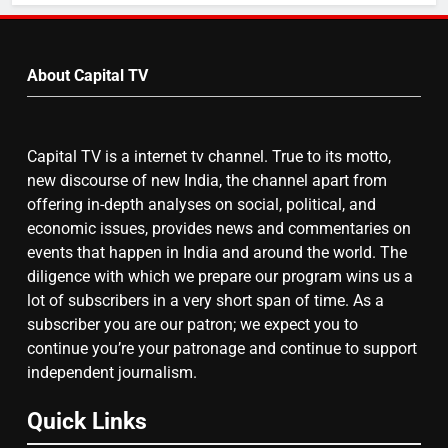
by
7
Month
About Capital TV
गाजा युद्धविराम को लेकर बड़ी खबरें
Capital TV is a internet tv channel. True to its motto,
8
new discourse of new India, the channel apart from
चुनाव से पहले लालू परिवार पर बड़ा झटका,
offering in-depth analyses on social, political, and
दिल्ली कोर्ट ने IRCTC घोटाले में आरोप
economic issues, provides news and commentaries on
तय किए
events that happen in India and around the world. The
diligence with which we prepare our program wins us a
lot of subscribers in a very short span of time. As a
subscriber you are our patron; we expect you to
continue you’re your patronage and continue to support
independent journalism.
Quick Links