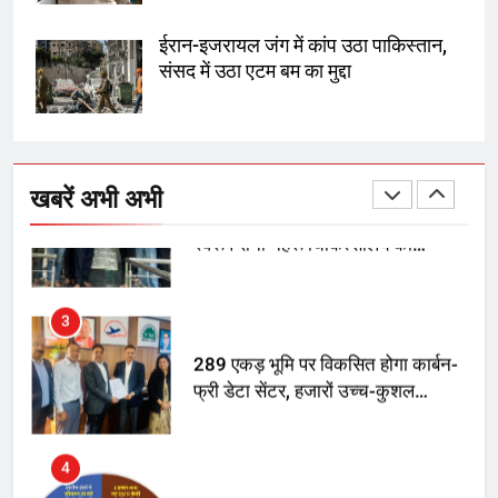
SRN अस्पताल का नाम अमर शहीद ठाकुर
रोशन सिंह के नाम पर करने की मांग तेज
ईरान-इजरायल जंग में कांप उठा पाकिस्तान,
संसद में उठा एटम बम का मुद्दा
2
अमर शहीद ठाकुर रोशन सिंह के नाम पर
स्वरूप रानी नेहरू चिकित्सालय का
खबरें अभी अभी
नामकरण करने की मांग को लेकर
अनिश्चितकालीन धरना शुरू
3
289 एकड़ भूमि पर विकसित होगा कार्बन-
फ्री डेटा सेंटर, हजारों उच्च-कुशल
रोजगार सृजन की संभावना
4
UP में ग्रामीण बिजली आपूर्ति से कृषि,
डेयरी, कुटीर उद्योग और स्वरोजगार को