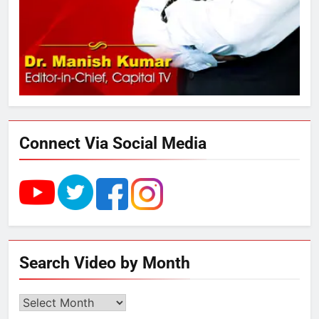
फ्री डेटा सेंटर, हजारों उच्च-कुशल
रोजगार सृजन की संभावना
4
UP में ग्रामीण बिजली आपूर्ति से कृषि,
डेयरी, कुटीर उद्योग और स्वरोजगार को
मिला बढ़ावा
Connect Via Social Media
5
राम की नगरी अयोध्या में आने वाले भक्तों
का स्वागत करेगा लक्ष्मण द्वार
6
Search Video by Month
उत्तर प्रदेश में गांवों में बढ़ेंगी सुविधाएं: 67%
बढ़ा पंचायतों का बजट
Search
Video