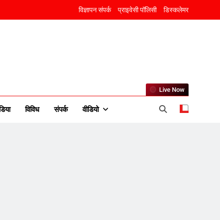
विज्ञापन संपर्क
प्राइवेसी पॉलिसी
डिस्कलेमर
Live Now
5
डिया
विविध
संपर्क
वीडियो
राम की नगरी अयोध्या में आने वाले
भक्तों का स्वागत करेगा लक्ष्मण द्वार
6
उत्तर प्रदेश में गांवों में बढ़ेंगी
सुविधाएं: 67% बढ़ा पंचायतों का
बजट
7