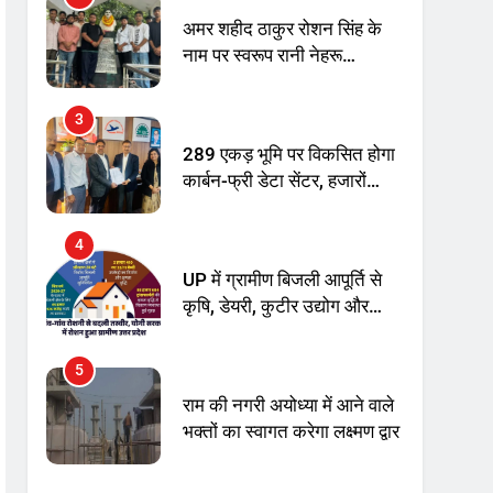
अनिश्चितकालीन धरना शुरू
289 एकड़ भूमि पर विकसित होगा
कार्बन-फ्री डेटा सेंटर, हजारों
उच्च-कुशल रोजगार सृजन की
संभावना
4
UP में ग्रामीण बिजली आपूर्ति से
कृषि, डेयरी, कुटीर उद्योग और
स्वरोजगार को मिला बढ़ावा
5
राम की नगरी अयोध्या में आने वाले
भक्तों का स्वागत करेगा लक्ष्मण द्वार
6
उत्तर प्रदेश में गांवों में बढ़ेंगी
सुविधाएं: 67% बढ़ा पंचायतों का
बजट