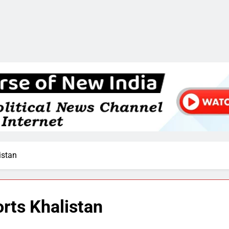
istan
rts Khalistan