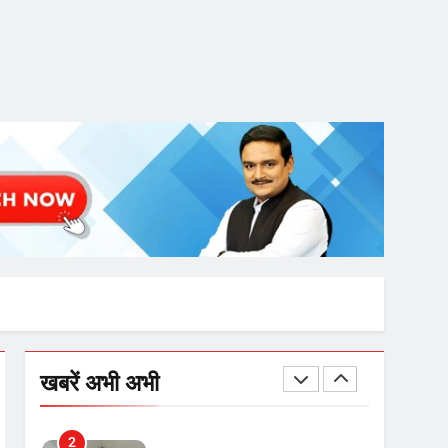
गाजा युद्धविराम को लेकर बड़ी खबरें
8
चुनाव से पहले लालू परिवार पर बड़ा
झटका, दिल्ली कोर्ट ने IRCTC
घोटाले में आरोप तय किए
1
SRN अस्पताल का नाम अमर
शहीद ठाकुर रोशन सिंह के नाम पर
करने की मांग तेज
2
अमर शहीद ठाकुर रोशन सिंह के
खबरें अभी अभी
नाम पर स्वरूप रानी नेहरू
चिकित्सालय का नामकरण करने
की मांग को लेकर
3