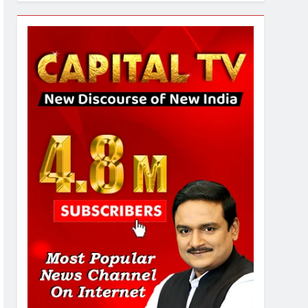
7
गाजा युद्धविराम को लेकर बड़ी खबरें
8
चुनाव से पहले लालू परिवार पर बड़ा
झटका, दिल्ली कोर्ट ने IRCTC
घोटाले में आरोप तय किए
1
SRN अस्पताल का नाम अमर
शहीद ठाकुर रोशन सिंह के नाम पर
करने की मांग तेज
2
अमर शहीद ठाकुर रोशन सिंह के
नाम पर स्वरूप रानी नेहरू
चिकित्सालय का नामकरण करने