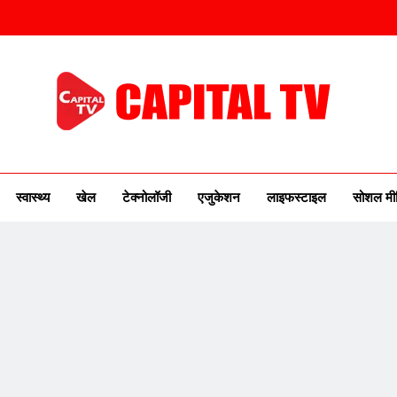
ITAL TV
urse Of New India
स्वास्थ्य
खेल
टेक्नोलॉजी
एजुकेशन
लाइफस्टाइल
सोशल मी