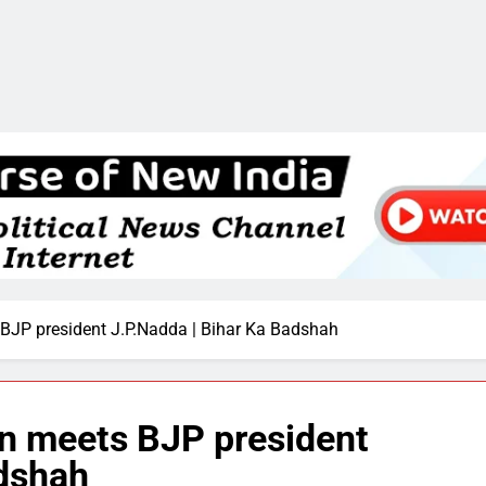
BJP president J.P.Nadda | Bihar Ka Badshah
n meets BJP president
adshah