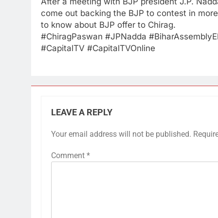
After a meeting with BJP president J.P. Nad
come out backing the BJP to contest in more
to know about BJP offer to Chirag.
#ChiragPaswan #JPNadda #BiharAssemblyEle
#CapitalTV #CapitalTVOnline
LEAVE A REPLY
Your email address will not be published.
Requir
Comment
*