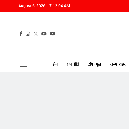
Skip
August 6, 2026
7:12:05 AM
to
content
CAP
New Disco
होम
राजनीति
टॉप न्यूज़
राज्य-शहर