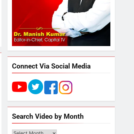
संभावना
3
UP में ग्रामीण बिजली आपूर्ति से
कृषि, डेयरी, कुटीर उद्योग और
स्वरोजगार को मिला बढ़ावा
4
राम की नगरी अयोध्या में आने वाले
भक्तों का स्वागत करेगा लक्ष्मण द्वार
Connect Via Social Media
5
उत्तर प्रदेश में गांवों में बढ़ेंगी
सुविधाएं: 67% बढ़ा पंचायतों का
बजट
6
Search Video by Month
गाजा युद्धविराम को लेकर बड़ी खबरें
Search