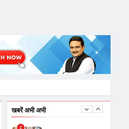
चुनाव से पहले लालू परिवार पर बड़ा
झटका, दिल्ली कोर्ट ने IRCTC
घोटाले में आरोप तय किए
8
सुप्रीम कोर्ट ने राहुल गांधी के ‘वोट
चोरी’ के आरोप खारिज किए,
शेखपुरा में पीएम की मां को गाली पर
कोर्ट का समन जारी
1
अमर शहीद ठाकुर रोशन सिंह के
नाम पर स्वरूप रानी नेहरू
चिकित्सालय का नामकरण करने
की मांग को लेकर
2
अनिश्चितकालीन धरना शुरू
289 एकड़ भूमि पर विकसित होगा
खबरें अभी अभी
कार्बन-फ्री डेटा सेंटर, हजारों
उच्च-कुशल रोजगार सृजन की
संभावना
3