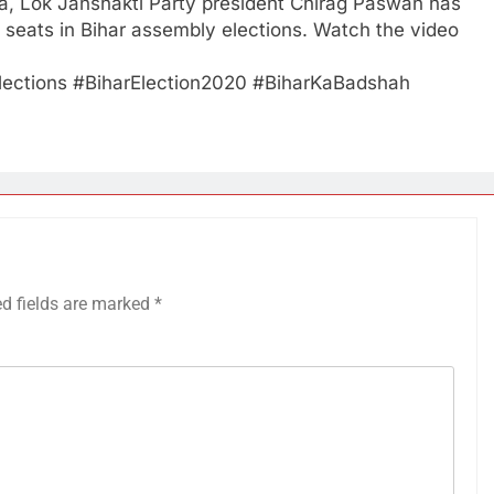
da, Lok Janshakti Party president Chirag Paswan has
 seats in Bihar assembly elections. Watch the video
ctions #BiharElection2020 #BiharKaBadshah
ed fields are marked
*