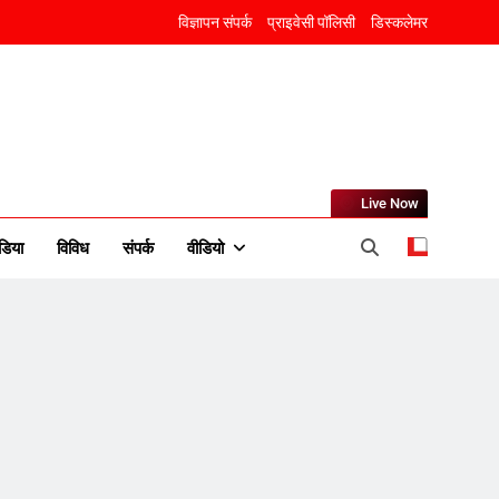
विज्ञापन संपर्क
प्राइवेसी पॉलिसी
डिस्कलेमर
Live Now
5
डिया
विविध
संपर्क
वीडियो
उत्तर प्रदेश में गांवों में बढ़ेंगी
सुविधाएं: 67% बढ़ा पंचायतों का
बजट
6
गाजा युद्धविराम को लेकर बड़ी खबरें
7