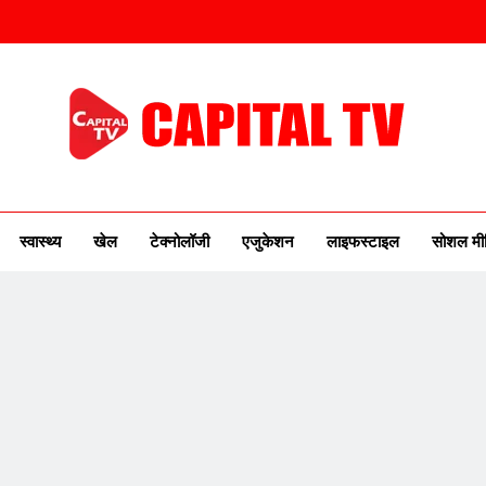
ITAL TV
urse Of New India
स्वास्थ्य
खेल
टेक्नोलॉजी
एजुकेशन
लाइफस्टाइल
सोशल मी