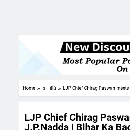
Home
राजनीति
LJP Chief Chirag Paswan meets 
LJP Chief Chirag Paswa
J.P.Nadda | Bihar Ka B