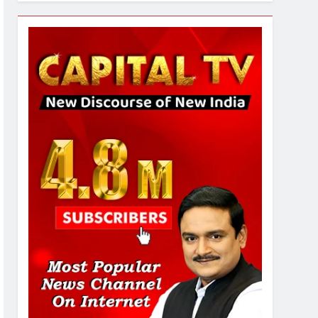
7
चुनाव से पहले लालू परिवार पर बड़ा
झटका, दिल्ली कोर्ट ने IRCTC
घोटाले में आरोप तय किए
8
सुप्रीम कोर्ट ने राहुल गांधी के ‘वोट
चोरी’ के आरोप खारिज किए,
शेखपुरा में पीएम की मां को गाली पर
कोर्ट का समन जारी
1
अमर शहीद ठाकुर रोशन सिंह के
नाम पर स्वरूप रानी नेहरू
चिकित्सालय का नामकरण करने
की मांग को लेकर
2
अनिश्चितकालीन धरना शुरू
289 एकड़ भूमि पर विकसित होगा
कार्बन-फ्री डेटा सेंटर, हजारों
उच्च-कुशल रोजगार सृजन की