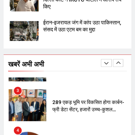
1
किए
SRN अस्पताल का नाम अमर शहीद ठाकुर
रोशन सिंह के नाम पर करने की मांग तेज
ईरान-इजरायल जंग में कांप उठा पाकिस्तान,
संसद में उठा एटम बम का मुद्दा
2
अमर शहीद ठाकुर रोशन सिंह के नाम पर
स्वरूप रानी नेहरू चिकित्सालय का
खबरें अभी अभी
नामकरण करने की मांग को लेकर
अनिश्चितकालीन धरना शुरू
3
289 एकड़ भूमि पर विकसित होगा कार्बन-
फ्री डेटा सेंटर, हजारों उच्च-कुशल
रोजगार सृजन की संभावना
4
UP में ग्रामीण बिजली आपूर्ति से कृषि,