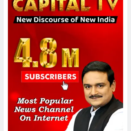
8
चुनाव से पहले लालू परिवार पर बड़ा झटका,
दिल्ली कोर्ट ने IRCTC घोटाले में आरोप
तय किए
1
SRN अस्पताल का नाम अमर शहीद ठाकुर
रोशन सिंह के नाम पर करने की मांग तेज
2
अमर शहीद ठाकुर रोशन सिंह के नाम पर
स्वरूप रानी नेहरू चिकित्सालय का
नामकरण करने की मांग को लेकर
अनिश्चितकालीन धरना शुरू
3