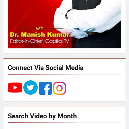
289 एकड़ भूमि पर विकसित होगा कार्बन-
फ्री डेटा सेंटर, हजारों उच्च-कुशल
रोजगार सृजन की संभावना
4
UP में ग्रामीण बिजली आपूर्ति से कृषि,
डेयरी, कुटीर उद्योग और स्वरोजगार को
मिला बढ़ावा
Connect Via Social Media
5
राम की नगरी अयोध्या में आने वाले भक्तों
का स्वागत करेगा लक्ष्मण द्वार
6
Search Video by Month
उत्तर प्रदेश में गांवों में बढ़ेंगी सुविधाएं: 67%
बढ़ा पंचायतों का बजट