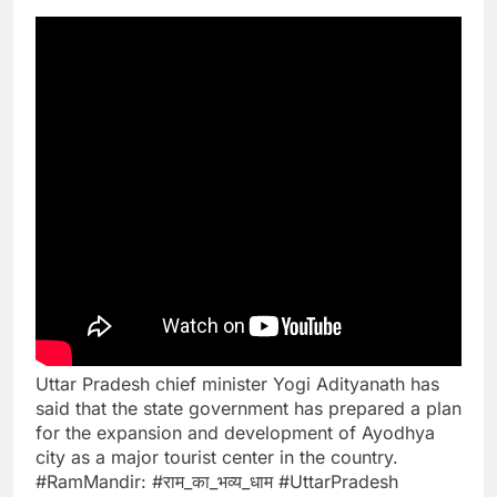
Uttar Pradesh chief minister Yogi Adityanath has
said that the state government has prepared a plan
for the expansion and development of Ayodhya
city as a major tourist center in the country.
#RamMandir​: #राम_का_भव्य_धाम​ #UttarPradesh​