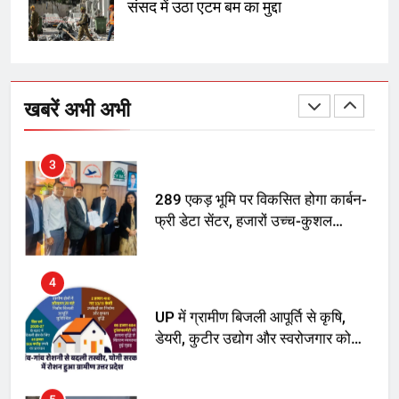
संसद में उठा एटम बम का मुद्दा
2
अमर शहीद ठाकुर रोशन सिंह के नाम पर
स्वरूप रानी नेहरू चिकित्सालय का
खबरें अभी अभी
नामकरण करने की मांग को लेकर
अनिश्चितकालीन धरना शुरू
3
289 एकड़ भूमि पर विकसित होगा कार्बन-
फ्री डेटा सेंटर, हजारों उच्च-कुशल
रोजगार सृजन की संभावना
4
UP में ग्रामीण बिजली आपूर्ति से कृषि,
डेयरी, कुटीर उद्योग और स्वरोजगार को
मिला बढ़ावा