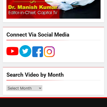
4
UP में ग्रामीण बिजली आपूर्ति से कृषि,
डेयरी, कुटीर उद्योग और स्वरोजगार को
मिला बढ़ावा
Connect Via Social Media
5
राम की नगरी अयोध्या में आने वाले भक्तों
का स्वागत करेगा लक्ष्मण द्वार
6
Search Video by Month
उत्तर प्रदेश में गांवों में बढ़ेंगी सुविधाएं: 67%
बढ़ा पंचायतों का बजट
Search
Video
by
7
Month