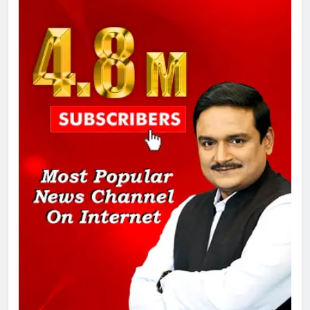
दिल्ली कोर्ट ने IRCTC घोटाले में आरोप
तय किए
1
SRN अस्पताल का नाम अमर शहीद ठाकुर
रोशन सिंह के नाम पर करने की मांग तेज
2
अमर शहीद ठाकुर रोशन सिंह के नाम पर
स्वरूप रानी नेहरू चिकित्सालय का
नामकरण करने की मांग को लेकर
अनिश्चितकालीन धरना शुरू
3
289 एकड़ भूमि पर विकसित होगा कार्बन-
फ्री डेटा सेंटर, हजारों उच्च-कुशल
रोजगार सृजन की संभावना