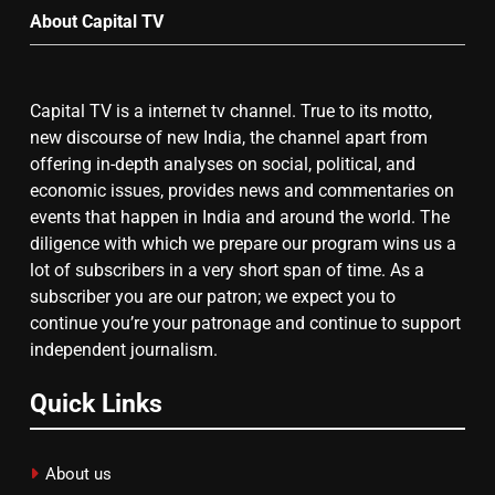
About Capital TV
गाजा युद्धविराम को लेकर बड़ी खबरें
Capital TV is a internet tv channel. True to its motto,
8
new discourse of new India, the channel apart from
चुनाव से पहले लालू परिवार पर बड़ा झटका,
offering in-depth analyses on social, political, and
दिल्ली कोर्ट ने IRCTC घोटाले में आरोप
economic issues, provides news and commentaries on
तय किए
events that happen in India and around the world. The
diligence with which we prepare our program wins us a
lot of subscribers in a very short span of time. As a
subscriber you are our patron; we expect you to
continue you’re your patronage and continue to support
independent journalism.
Quick Links
About us