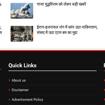
7%
गाजा युद्धविराम को लेकर बड़ी खबरें
,
ईरान-इजरायल जंग में कांप उठा पाकिस्तान,
तय
संसद में उठा एटम बम का मुद्दा
Quick Links
About us
Disclaimer
Advertisment Policy