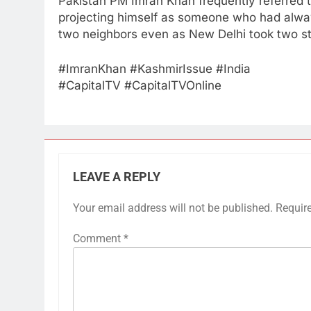
Pakistan PM Imran Khan frequently referred to
projecting himself as someone who had alwa
two neighbors even as New Delhi took two s
#ImranKhan​ #KashmirIssue​ #India​
#CapitalTV​ #CapitalTVOnline
LEAVE A REPLY
Your email address will not be published.
Requir
Comment
*