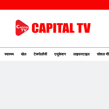
ITAL TV
urse Of New India
स्वास्थ्य
खेल
टेक्नोलॉजी
एजुकेशन
लाइफस्टाइल
सोशल मी