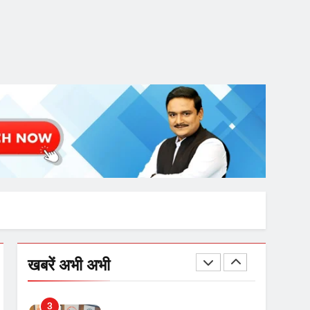
गाजा युद्धविराम को लेकर बड़ी खबरें
8
चुनाव से पहले लालू परिवार पर बड़ा
झटका, दिल्ली कोर्ट ने IRCTC
घोटाले में आरोप तय किए
1
SRN अस्पताल का नाम अमर
शहीद ठाकुर रोशन सिंह के नाम पर
करने की मांग तेज
2
अमर शहीद ठाकुर रोशन सिंह के
खबरें अभी अभी
नाम पर स्वरूप रानी नेहरू
चिकित्सालय का नामकरण करने
की मांग को लेकर
3