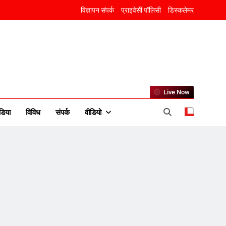
विज्ञापन संपर्क
प्राइवेसी पॉलिसी
डिस्कलेमर
Live Now
5
डिया
विविध
संपर्क
वीडियो
राम की नगरी अयोध्या में आने वाले
भक्तों का स्वागत करेगा लक्ष्मण द्वार
6
उत्तर प्रदेश में गांवों में बढ़ेंगी
सुविधाएं: 67% बढ़ा पंचायतों का
बजट
7