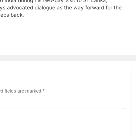
 India during his two-day visit to Sri Lanka,
ys advocated dialogue as the way forward for the
teps back.
ed fields are marked
*