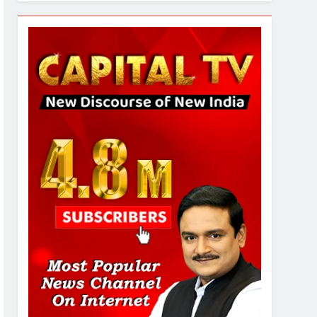
7
गाजा युद्धविराम को लेकर बड़ी खबरें
8
चुनाव से पहले लालू परिवार पर बड़ा
झटका, दिल्ली कोर्ट ने IRCTC
घोटाले में आरोप तय किए
1
SRN अस्पताल का नाम अमर
शहीद ठाकुर रोशन सिंह के नाम पर
करने की मांग तेज
2
अमर शहीद ठाकुर रोशन सिंह के
नाम पर स्वरूप रानी नेहरू
चिकित्सालय का नामकरण करने