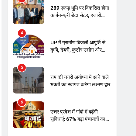
अनिश्चितकालीन धरना शुरू
289 एकड़ भूमि पर विकसित होगा
कार्बन-फ्री डेटा सेंटर, हजारों
उच्च-कुशल रोजगार सृजन की
संभावना
4
UP में ग्रामीण बिजली आपूर्ति से
कृषि, डेयरी, कुटीर उद्योग और
स्वरोजगार को मिला बढ़ावा
5
राम की नगरी अयोध्या में आने वाले
भक्तों का स्वागत करेगा लक्ष्मण द्वार
6
उत्तर प्रदेश में गांवों में बढ़ेंगी
सुविधाएं: 67% बढ़ा पंचायतों का
बजट