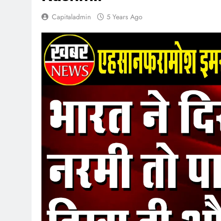
Capitaladmin
5 Years Ago