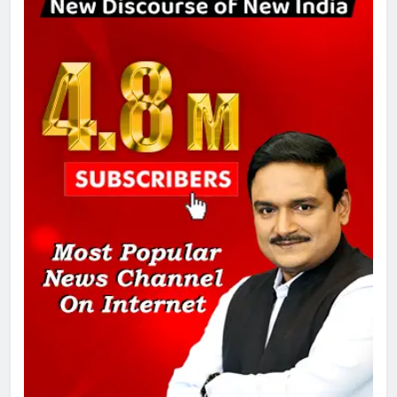
गाजा युद्धविराम को लेकर बड़ी खबरें
8
चुनाव से पहले लालू परिवार पर बड़ा झटका,
दिल्ली कोर्ट ने IRCTC घोटाले में आरोप
तय किए
1
SRN अस्पताल का नाम अमर शहीद ठाकुर
रोशन सिंह के नाम पर करने की मांग तेज
2
अमर शहीद ठाकुर रोशन सिंह के नाम पर
स्वरूप रानी नेहरू चिकित्सालय का