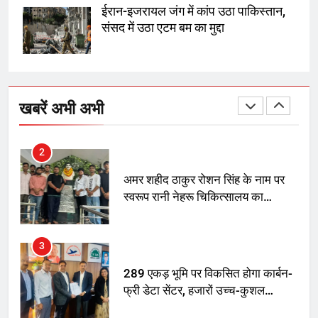
दिल्ली कोर्ट ने IRCTC घोटाले में आरोप
ईरान-इजरायल जंग में कांप उठा पाकिस्तान,
तय किए
संसद में उठा एटम बम का मुद्दा
1
SRN अस्पताल का नाम अमर शहीद ठाकुर
रोशन सिंह के नाम पर करने की मांग तेज
खबरें अभी अभी
2
अमर शहीद ठाकुर रोशन सिंह के नाम पर
स्वरूप रानी नेहरू चिकित्सालय का
नामकरण करने की मांग को लेकर
अनिश्चितकालीन धरना शुरू
3
289 एकड़ भूमि पर विकसित होगा कार्बन-
फ्री डेटा सेंटर, हजारों उच्च-कुशल
रोजगार सृजन की संभावना