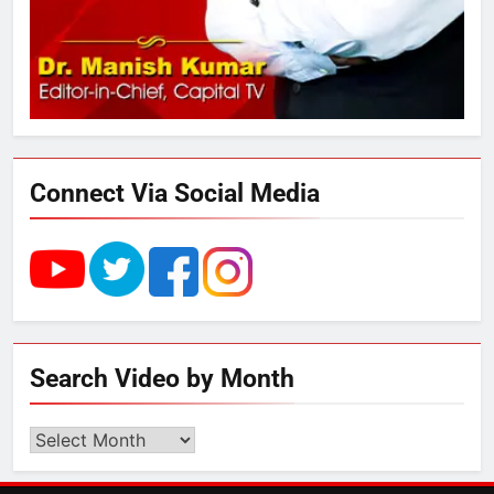
नामकरण करने की मांग को लेकर
अनिश्चितकालीन धरना शुरू
3
289 एकड़ भूमि पर विकसित होगा कार्बन-
फ्री डेटा सेंटर, हजारों उच्च-कुशल
रोजगार सृजन की संभावना
Connect Via Social Media
4
UP में ग्रामीण बिजली आपूर्ति से कृषि,
डेयरी, कुटीर उद्योग और स्वरोजगार को
मिला बढ़ावा
5
Search Video by Month
राम की नगरी अयोध्या में आने वाले भक्तों
का स्वागत करेगा लक्ष्मण द्वार
Search
Video
by